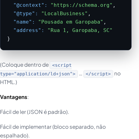
"@context":
"https://schema.org"
,

"@type":
"LocalBusiness"
,

"name":
"Pousada em Garopaba"
,

"address":
"Rua 1, Garopaba, SC"
}
(Coloque dentro de
<script
…
no
type="application/ld+json">
</script>
HTML.)
Vantagens
:
Fácil de ler (JSON é padrão).
Fácil de implementar (bloco separado, não
espalhado).