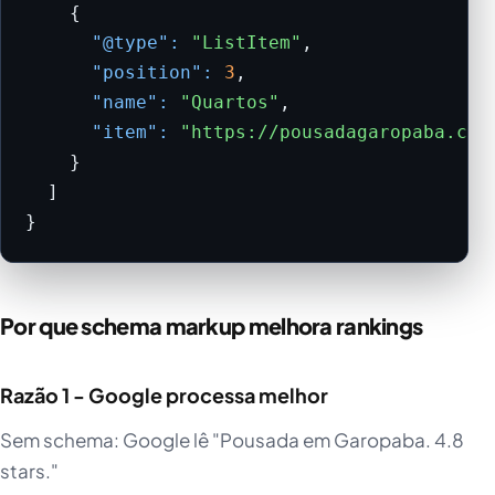
    {

"@type":
"ListItem"
,

"position":
3
,

"name":
"Quartos"
,

"item":
"https://pousadagaropaba.com
    }

  ]

}
Por que schema markup melhora rankings
Razão 1 - Google processa melhor
Sem schema: Google lê "Pousada em Garopaba. 4.8
stars."