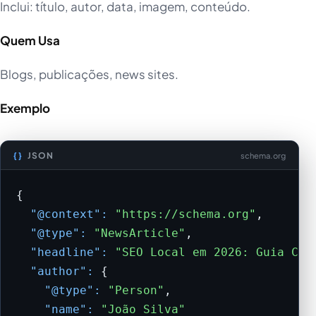
Inclui: título, autor, data, imagem, conteúdo.
Quem Usa
Blogs, publicações, news sites.
Exemplo
JSON
schema.org
{

"@context":
"https://schema.org"
,

"@type":
"NewsArticle"
,

"headline":
"SEO Local em 2026: Guia Com
"author":
 {

"@type":
"Person"
,

"name":
"João Silva"