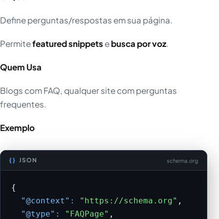
Define perguntas/respostas em sua página.
Permite
featured snippets
e
busca por voz
.
Quem Usa
Blogs com FAQ, qualquer site com perguntas
frequentes.
Exemplo
JSON
schema.org
{

"@context":
"https://schema.org"
,

"@type":
"FAQPage"
,
