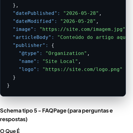
  },

"datePublished":
"2026-05-28"
,

"dateModified":
"2026-05-28"
,

"image":
"https://site.com/imagem.jpg"
,

"articleBody":
"Conteúdo do artigo aqui.
"publisher":
 {

"@type":
"Organization"
,

"name":
"Site Local"
,

"logo":
"https://site.com/logo.png"
  }

}
Schema tipo 5 - FAQPage (para perguntas e
respostas)
O Que É