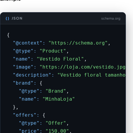
JSON
schema.org
{

"@context":
"https://schema.org"
,

"@type":
"Product"
,

"name":
"Vestido Floral"
,

"image":
"https://loja.com/vestido.jpg"
,

"description":
"Vestido floral tamanho M
"brand":
 {

"@type":
"Brand"
,

"name":
"MinhaLoja"
  },

"offers":
 {

"@type":
"Offer"
,

"price":
"150.00"
,
