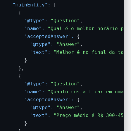
"mainEntity":
 [

    {

"@type":
"Question"
,

"name":
"Qual é o melhor horário par
"acceptedAnswer":
 {

"@type":
"Answer"
,

"text":
"Melhor é no final da tard
      }

    },

    {

"@type":
"Question"
,

"name":
"Quanto custa ficar em uma p
"acceptedAnswer":
 {

"@type":
"Answer"
,

"text":
"Preço médio é R$ 300-450 
      }
