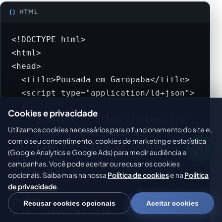
HTML
<!DOCTYPE html>

<html>

<head>

  <title>Pousada em Garopaba</title>

  <script type="application/ld+json">

  {

Cookies e privacidade
    "@context": "https://schema.org",

Utilizamos cookies necessários para o funcionamento do site e,
    "@type": "LocalBusiness",

com o seu consentimento, cookies de marketing e estatística
    "name": "Pousada em Garopaba"

(Google Analytics e Google Ads) para medir audiência e
  }

campanhas. Você pode aceitar ou recusar os cookies
  </script>

opcionais. Saiba mais na nossa
Política de cookies
e na
Política
</head>

de privacidade
.
<body>

Recusar cookies opcionais
Aceitar cookies
  <!-- resto do site -->
