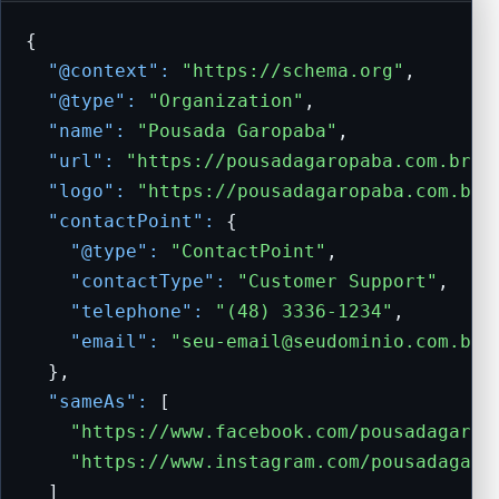
{

"@context":
"https://schema.org"
,

"@type":
"Organization"
,

"name":
"Pousada Garopaba"
,

"url":
"https://pousadagaropaba.com.br"
,

"logo":
"https://pousadagaropaba.com.br/
"contactPoint":
 {

"@type":
"ContactPoint"
,

"contactType":
"Customer Support"
,

"telephone":
"(48) 3336-1234"
,

"email":
"
seu-email@seudominio.com.br
"
  },

"sameAs":
 [

"https://www.facebook.com/pousadagarop
"https://www.instagram.com/pousadagaro
  ]
