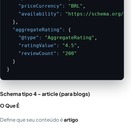
"priceCurrency":
"BRL"
,

"availability":
"https://schema.org/In
  },

"aggregateRating":
 {

"@type":
"AggregateRating"
,

"ratingValue":
"4.5"
,

"reviewCount":
"200"
  }

}
Schema tipo 4 - article (para blogs)
O Que É
Define que seu conteúdo é
artigo
.