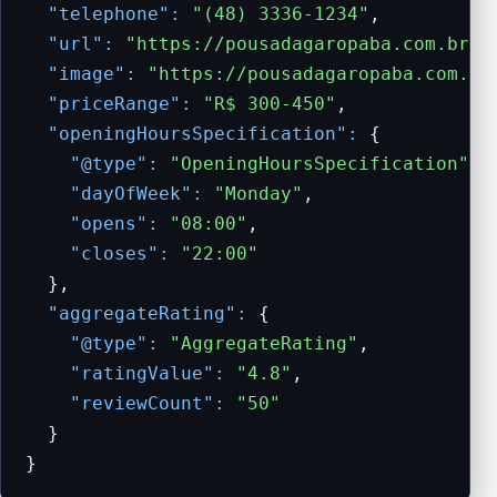
"telephone":
"(48) 3336-1234"
,

"url":
"https://pousadagaropaba.com.br"
,

"image":
"https://pousadagaropaba.com.br
"priceRange":
"R$ 300-450"
,

"openingHoursSpecification":
 {

"@type":
"OpeningHoursSpecification"
,

"dayOfWeek":
"Monday"
,

"opens":
"08:00"
,

"closes":
"22:00"
  },

"aggregateRating":
 {

"@type":
"AggregateRating"
,

"ratingValue":
"4.8"
,

"reviewCount":
"50"
  }

}