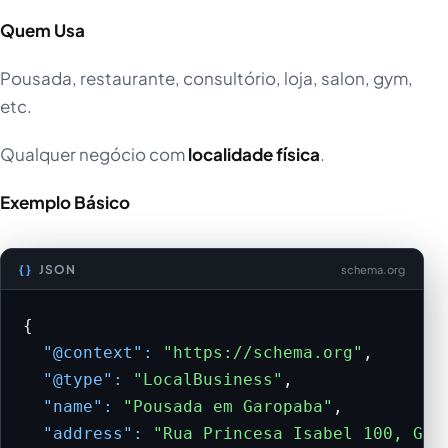
Quem Usa
Pousada, restaurante, consultório, loja, salon, gym,
etc.
Qualquer negócio com
localidade física
.
Exemplo Básico
JSON
schema.org
{

"@context":
"https://schema.org"
,

"@type":
"LocalBusiness"
,

"name":
"Pousada em Garopaba"
,

"address":
"Rua Princesa Isabel 100, Gar