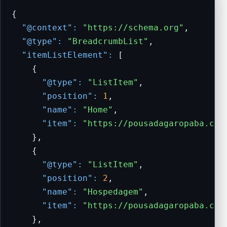
{

"@context":
"https://schema.org"
,

"@type":
"BreadcrumbList"
,

"itemListElement":
 [

    {

"@type":
"ListItem"
,

"position":
1
,

"name":
"Home"
,

"item":
"https://pousadagaropaba.com
    },

    {

"@type":
"ListItem"
,

"position":
2
,

"name":
"Hospedagem"
,

"item":
"https://pousadagaropaba.com
    },
