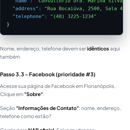
"name":
"Consultório Dra. Marina Silva"
,

"address":
"Rua Bocaiúva, 2500, Sala 401
"telephone":
"(48) 3225-1234"
}
Nome, endereço, telefone devem ser
idênticos
aqui
também.
Passo 3.3 - Facebook (prioridade #3)
Acesse sua página de Facebook em Florianópolis.
Clique em
"Sobre"
.
Seção
"Informações de Contato"
: nome, endereço,
telefone como estão?
Corrija para
NAP oficial
. Salve mudanças.