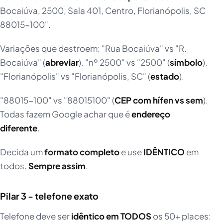
Bocaiúva, 2500, Sala 401, Centro, Florianópolis, SC
88015-100".
Variações que destroem: "Rua Bocaiúva" vs "R.
Bocaiúva" (
abreviar
). "nº 2500" vs "2500" (
símbolo
).
"Florianópolis" vs "Florianópolis, SC" (
estado
).
"88015-100" vs "88015100" (
CEP com hífen vs sem
).
Todas fazem Google achar que é
endereço
diferente
.
Decida um
formato completo
e use
IDÊNTICO
em
todos.
Sempre assim
.
Pilar 3 - telefone exato
Telefone deve ser
idêntico em TODOS
os 50+ places: