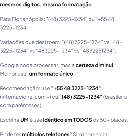
mesmos dígitos, mesma formatação
.
Para Florianópolis: "(48) 3225-1234" ou "+55 48
3225-1234".
Variações que destroem: "(48) 3225-1234" vs "48-
3225-1234" vs "483225-1234" vs "4832251234".
Google pode processar, mas a
certeza diminui
.
Melhor usar
um formato único
.
Recomendação: use
"+55 48 3225-1234"
(internacional com +) ou
"(48) 3225-1234"
(brasileiro
com parênteses).
Escolha
UM
e use
idêntico em TODOS
os 50+ places.
Pode ter
múltiplos telefones
? Sim (comercial,