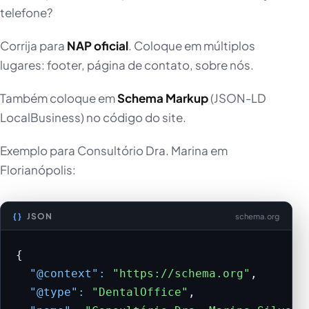
telefone?
Corrija para
NAP oficial
. Coloque em múltiplos
lugares: footer, página de contato, sobre nós.
Também coloque em
Schema Markup
(JSON-LD
LocalBusiness) no código do site.
Exemplo para Consultório Dra. Marina em
Florianópolis:
JSON
schema.org
{

"@context":
"https://schema.org"
,

"@type":
"DentalOffice"
,
