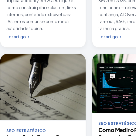
Topical authority em 2026: o que é,
SEO em 2026: com
como construir pilar e clusters, links
funcionam — relevâ
internos, conteúdo extraível para
confiança, AI Over
IAs, erros comuns e como medir
fan-out, RAG, zero-
autoridade tópica.
fazer na prática.
Ler artigo →
Ler artigo →
SEO ESTRATÉGIC
Como Medir o 
SEO ESTRATÉGICO