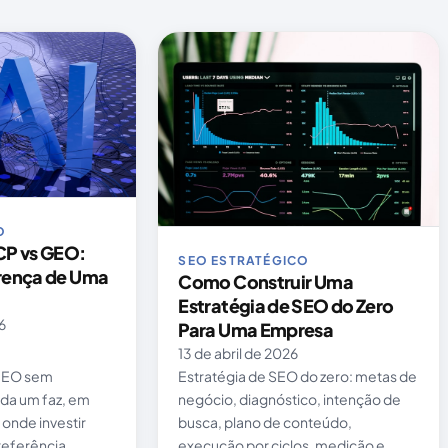
O
P vs GEO:
SEO ESTRATÉGICO
erença de Uma
Como Construir Uma
Estratégia de SEO do Zero
6
Para Uma Empresa
13 de abril de 2026
GEO sem
Estratégia de SEO do zero: metas de
da um faz, em
negócio, diagnóstico, intenção de
onde investir
busca, plano de conteúdo,
 referência
execução por ciclos, medição e