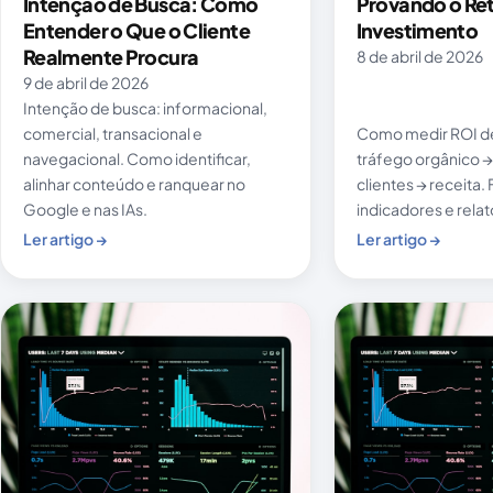
Intenção de Busca: Como
Provando o Re
Entender o Que o Cliente
Investimento
Realmente Procura
8 de abril de 2026
9 de abril de 2026
Intenção de busca: informacional,
comercial, transacional e
Como medir ROI de
navegacional. Como identificar,
tráfego orgânico →
alinhar conteúdo e ranquear no
clientes → receita.
Google e nas IAs.
indicadores e relat
Ler artigo →
Ler artigo →