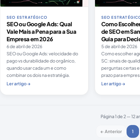
SEO ESTRATÉGICO
SEO ESTRATÉGIC
SEO ou Google Ads: Qual
Como Escolher
Vale Mais a Pena para a Sua
de SEO em San
Empresa em 2026
Guia para Deci
6 de abril de 2026
5 de abril de 2026
SEO ou Google Ads: velocidade do
Como escolher ag
pago vs durabilidade do orgânico,
SC: sinais de qualid
quando usar cada um e como
perguntas certas e
combinar os dois na estratégia.
prazo para empres
Ler artigo →
Ler artigo →
Página 1 de 2 — 12 a
← Anterior
1