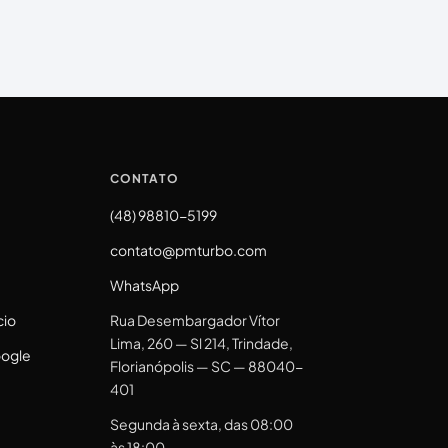
CONTATO
(48) 98810-5199
contato@pmturbo.com
WhatsApp
cio
Rua Desembargador Vítor
Lima, 260 — Sl 214, Trindade,
oogle
Florianópolis — SC — 88040-
401
Segunda à sexta, das 08:00
às 18:00