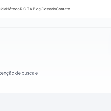
ídia
Método R.O.T.A.
Blog
Glossário
Contato
ntenção de busca e