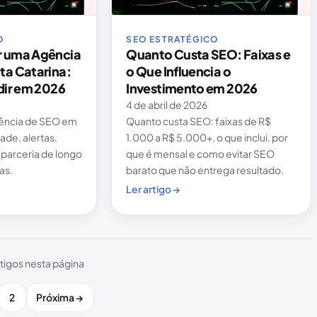
O
SEO ESTRATÉGICO
 uma Agência
Quanto Custa SEO: Faixas e
ta Catarina:
o Que Influencia o
dir em 2026
Investimento em 2026
4 de abril de 2026
ência de SEO em
Quanto custa SEO: faixas de R$
ade, alertas,
1.000 a R$ 5.000+, o que inclui, por
 parceria de longo
que é mensal e como evitar SEO
as.
barato que não entrega resultado.
Ler artigo →
rtigos nesta página
2
Próxima →