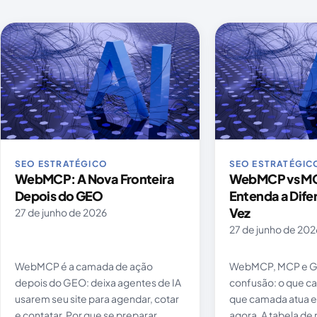
Artigos publicados
SEO ESTRATÉGICO
SEO ESTRATÉGIC
WebMCP: A Nova Fronteira
WebMCP vs MC
Depois do GEO
Entenda a Dif
Vez
27 de junho de 2026
27 de junho de 202
WebMCP é a camada de ação
WebMCP, MCP e 
depois do GEO: deixa agentes de IA
confusão: o que ca
usarem seu site para agendar, cotar
que camada atua e 
e contatar. Por que se preparar
agora. A tabela de