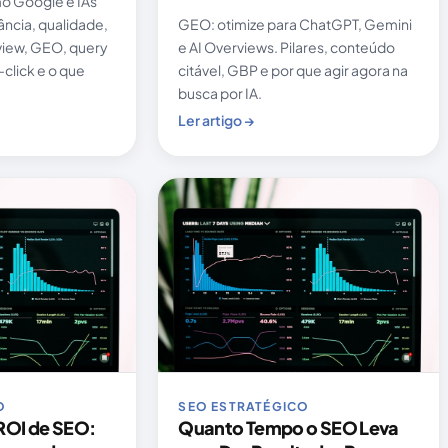
o Google e IAs
ncia, qualidade,
GEO: otimize para ChatGPT, Gemini
view, GEO, query
e AI Overviews. Pilares, conteúdo
click e o que
citável, GBP e por que agir agora na
busca por IA.
Ler artigo →
O
SEO ESTRATÉGICO
ROI de SEO:
Quanto Tempo o SEO Leva