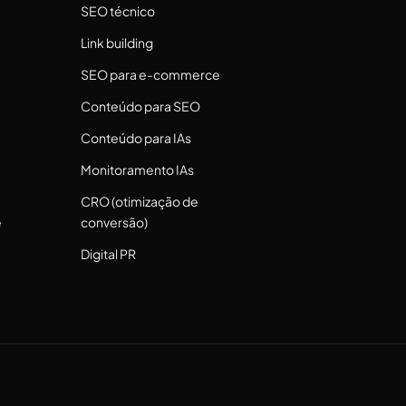
SEO técnico
Link building
SEO para e-commerce
Conteúdo para SEO
Conteúdo para IAs
Monitoramento IAs
CRO (otimização de
e
conversão)
Digital PR