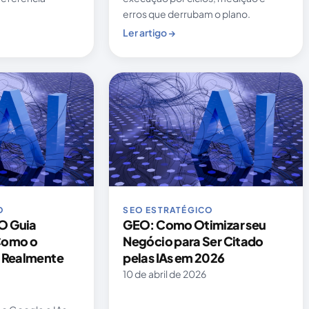
erros que derrubam o plano.
Ler artigo →
O
SEO ESTRATÉGICO
O Guia
GEO: Como Otimizar seu
Como o
Negócio para Ser Citado
s Realmente
pelas IAs em 2026
10 de abril de 2026