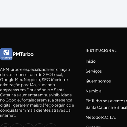
INSTITUCIONAL
PMTurbo
Início
A PMTurbo é especializada em criação
Serviços
de sites, consultoria de SEO Local,
Google Meu Negócio, SEO técnico e
Quem somos
otimização para IAs, ajudando
empresas em Florianópolis e Santa
Na mídia
Catarina a aumentarem sua visibilidade
no Google, fortalecerem sua presença
PMTurbo nos eventos 
digital, gerarem mais tráfego orgânico e
Santa Catarina e Brasil
conquistarem mais clientes através da
internet.
Método R.O.T.A.
Contato