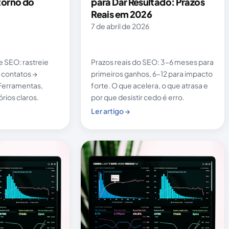
torno do
para Dar Resultado: Prazos
Reais em 2026
7 de abril de 2026
 SEO: rastreie
Prazos reais do SEO: 3–6 meses para
 contatos →
primeiros ganhos, 6–12 para impacto
 Ferramentas,
forte. O que acelera, o que atrasa e
órios claros.
por que desistir cedo é erro.
Ler artigo →