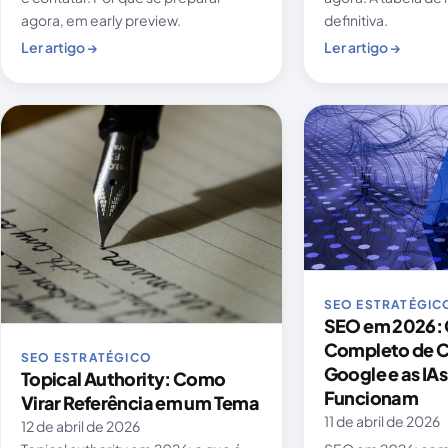
agora, em early preview.
definitiva.
Ler artigo →
Ler artigo →
SEO ESTRATÉGIC
SEO em 2026: 
Completo de 
SEO ESTRATÉGICO
Google e as IA
Topical Authority: Como
Funcionam
Virar Referência em um Tema
11 de abril de 2026
12 de abril de 2026