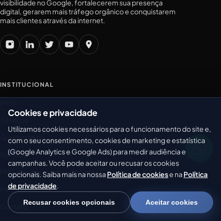
visibilidade no Google, fortalecerem sua presença
digital, gerarem mais tráfego orgânico e conquistarem
mais clientes através da internet.
INSTITUCIONAL
Início
Cookies e privacidade
Serviços
Utilizamos cookies necessários para o funcionamento do site e,
Quem somos
com o seu consentimento, cookies de marketing e estatística
(Google Analytics e Google Ads) para medir audiência e
Na mídia
campanhas. Você pode aceitar ou recusar os cookies
PMTurbo nos eventos de Santa Catarina e Brasil
opcionais. Saiba mais na nossa
Política de cookies
e na
Política
de privacidade
.
Método R.O.T.A.
Recusar cookies opcionais
Aceitar cookies
Contato