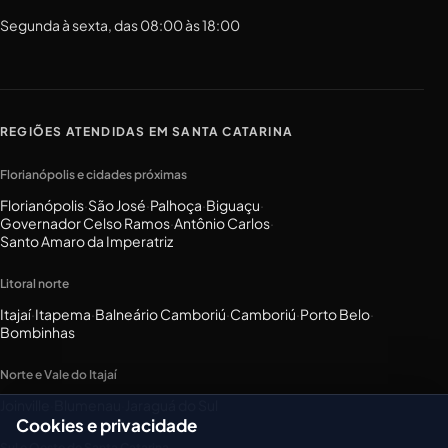
Segunda à sexta, das 08:00 às 18:00
REGIÕES ATENDIDAS EM SANTA CATARINA
Florianópolis e cidades próximas
Florianópolis
·
São José
·
Palhoça
·
Biguaçu
·
Governador Celso Ramos
·
Antônio Carlos
·
Santo Amaro da Imperatriz
Litoral norte
Itajaí
·
Itapema
·
Balneário Camboriú
·
Camboriú
·
Porto Belo
·
Bombinhas
Norte e Vale do Itajaí
Joinville
·
Blumenau
·
Jaraguá do Sul
Cookies e privacidade
Sul e Oeste de Santa Catarina