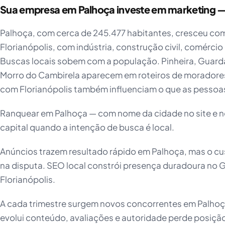
Sua empresa em Palhoça investe em marketing — 
Palhoça, com cerca de 245.477 habitantes, cresceu com
Florianópolis, com indústria, construção civil, comércio 
Buscas locais sobem com a população. Pinheira, Guarda 
Morro do Cambirela aparecem em roteiros de moradores e
com Florianópolis também influenciam o que as pessoa
Ranquear em Palhoça — com nome da cidade no site e no
capital quando a intenção de busca é local.
Anúncios trazem resultado rápido em Palhoça, mas o c
na disputa. SEO local constrói presença duradoura no
Florianópolis.
A cada trimestre surgem novos concorrentes em Palh
evolui conteúdo, avaliações e autoridade perde posiç