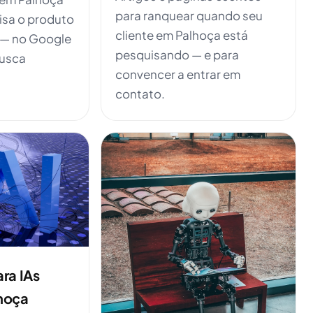
para ranquear quando seu
isa o produto
cliente em Palhoça está
 — no Google
pesquisando — e para
busca
convencer a entrar em
contato.
ra IAs
hoça