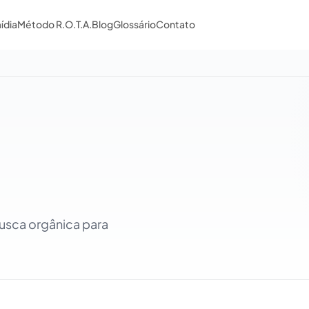
ídia
Método R.O.T.A.
Blog
Glossário
Contato
busca orgânica para