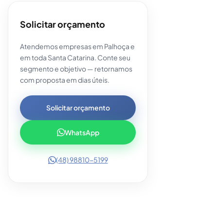
Solicitar orçamento
Atendemos empresas em Palhoça e
em toda Santa Catarina. Conte seu
segmento e objetivo — retornamos
com proposta em dias úteis.
Solicitar orçamento
WhatsApp
(48) 98810-5199