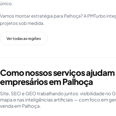
único.
Vamos montar estratégia para Palhoça? A PMTurbo integ
projetos sob medida.
Ver todas as regiões
Como nossos serviços ajudam
empresários em Palhoça
Site, SEO e GEO trabalhando juntos: visibilidade no 
mapa e nas inteligências artificiais — com foco em ge
venda em Palhoça.