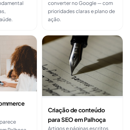
undamental
converter no Google — com
as,
prioridades claras e plano de
saúde.
ação.
commerce
Criação de conteúdo
para SEO em Palhoça
 aparece
Artigos e páginas escritos
em Palhoça