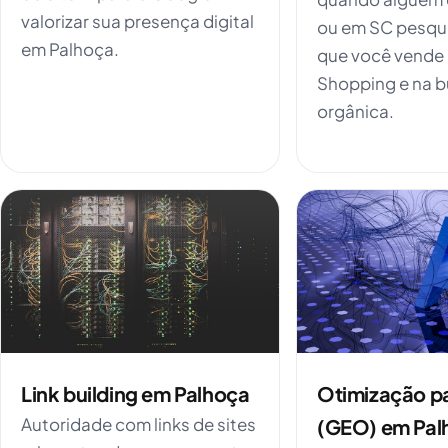
valorizar sua presença digital
ou em SC pesqu
em Palhoça.
que você vende
Shopping e na 
orgânica.
Link building em Palhoça
Otimização pa
Autoridade com links de sites
(GEO) em Pal