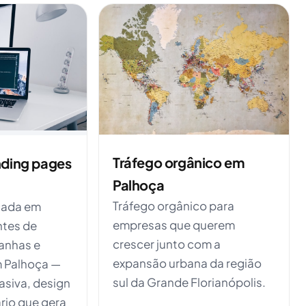
Tráfego orgânico em
nding pages
Palhoça
Tráfego orgânico para
cada em
empresas que querem
ntes de
crescer junto com a
anhas e
expansão urbana da região
 Palhoça —
sul da Grande Florianópolis.
siva, design
rio que gera