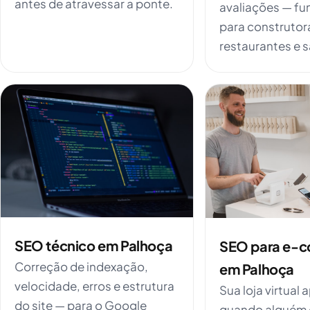
antes de atravessar a ponte.
avaliações — f
para construtor
restaurantes e 
SEO técnico em Palhoça
SEO para e-
Correção de indexação,
em Palhoça
velocidade, erros e estrutura
Sua loja virtual
do site — para o Google
quando alguém 