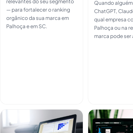
relevantes do seu segmento
Quando alguém 
— para fortalecer o ranking
ChatGPT, Claud
orgânico da sua marca em
qual empresa co
Palhoça e em SC.
Palhoça ou na re
marca pode ser 