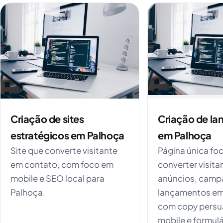
Criação de sites
Criação de la
estratégicos em Palhoça
em Palhoça
Site que converte visitante
Página única fo
em contato, com foco em
converter visita
mobile e SEO local para
anúncios, camp
Palhoça.
lançamentos em
com copy persua
mobile e formulá