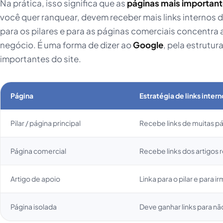
Na prática, isso significa que as
páginas mais importan
você quer ranquear, devem receber mais links internos d
para os pilares e para as páginas comerciais concentra
negócio. É uma forma de dizer ao
Google
, pela estrutur
importantes do site.
Página
Estratégia de links inter
Pilar / página principal
Recebe links de muitas p
Página comercial
Recebe links dos artigos 
Artigo de apoio
Linka para o pilar e para i
Página isolada
Deve ganhar links para não