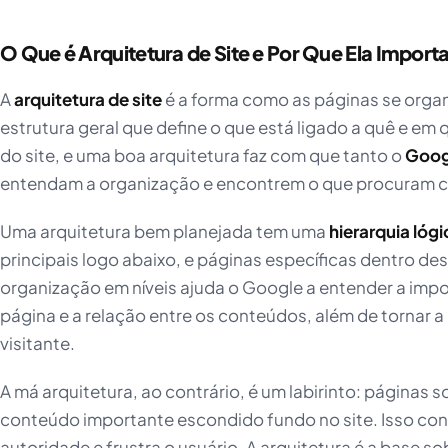
O Que é Arquitetura de Site e Por Que Ela Import
A
arquitetura de site
é a forma como as páginas se orga
estrutura geral que define o que está ligado a quê e em q
do site, e uma boa arquitetura faz com que tanto o
Goog
entendam a organização e encontrem o que procuram c
Uma arquitetura bem planejada tem uma
hierarquia lógi
principais logo abaixo, e páginas específicas dentro de
organização em níveis ajuda o Google a entender a impo
página e a relação entre os conteúdos, além de tornar a
visitante.
A má arquitetura, ao contrário, é um labirinto: páginas s
conteúdo importante escondido fundo no site. Isso conf
autoridade e frustra o usuário. A arquitetura é a base sob