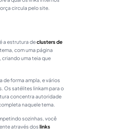
rça circula pelo site.
 a estrutura de
clusters de
or tema, com uma página
, criando uma teia que
a de forma ampla, e vários
 Os satélites linkam para o
strutura concentra autoridade
 completa naquele tema.
ompetindo sozinhas, você
ente através dos
links