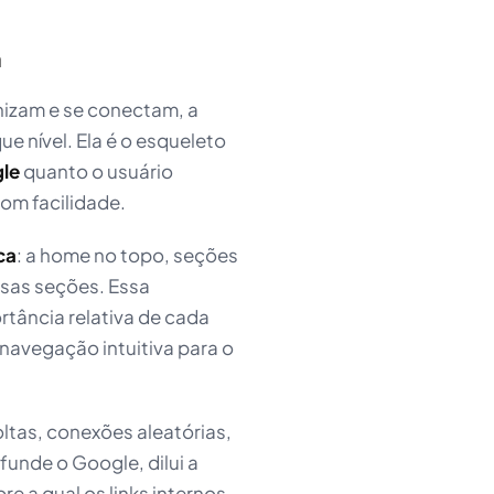
a
nizam e se conectam, a
ue nível. Ela é o esqueleto
le
quanto o usuário
om facilidade.
ca
: a home no topo, seções
ssas seções. Essa
rtância relativa de cada
 navegação intuitiva para o
oltas, conexões aleatórias,
unde o Google, dilui a
re a qual os links internos