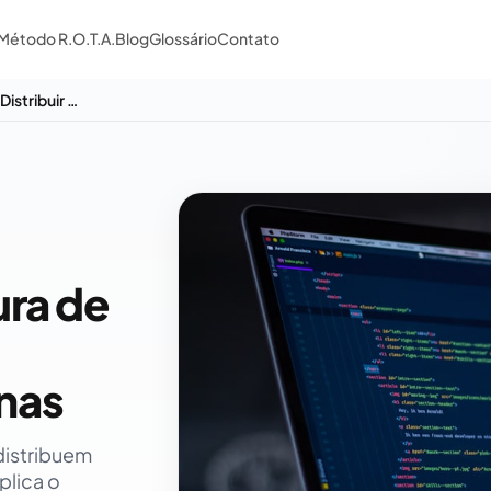
Método R.O.T.A.
Blog
Glossário
Contato
Links Internos e Arquitetura de Site: Como Distribuir Autoridade entre as Páginas
ura de
inas
distribuem
plica o