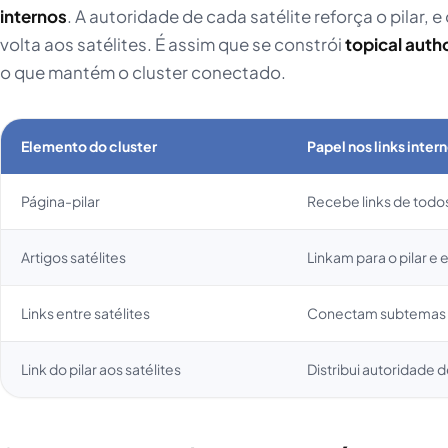
internos
. A autoridade de cada satélite reforça o pilar, e 
volta aos satélites. É assim que se constrói
topical auth
o que mantém o cluster conectado.
Elemento do cluster
Papel nos links inter
Página-pilar
Recebe links de todos
Artigos satélites
Linkam para o pilar e e
Links entre satélites
Conectam subtemas 
Link do pilar aos satélites
Distribui autoridade d