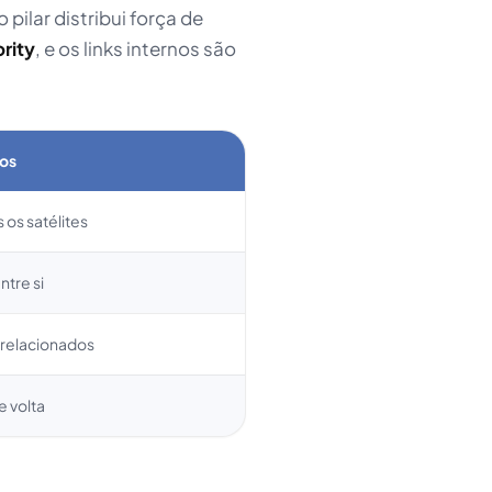
o pilar distribui força de
ority
, e os links internos são
nos
 os satélites
ntre si
relacionados
e volta