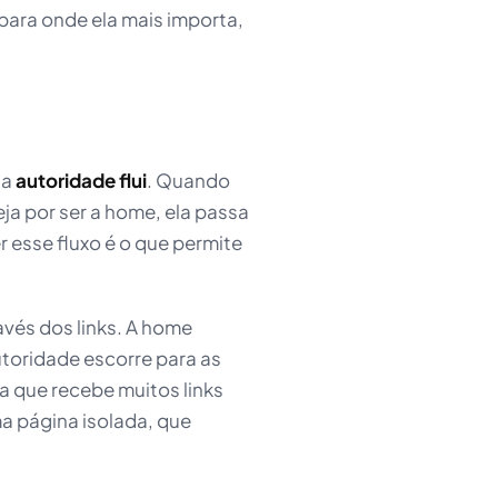
e para onde ela mais importa,
 a
autoridade flui
. Quando
eja por ser a home, ela passa
r esse fluxo é o que permite
avés dos links. A home
utoridade escorre para as
a que recebe muitos links
a página isolada, que