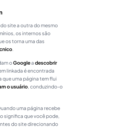
m
 do site a outra do mesmo
mínios, os internos são
ue os torna uma das
cnico
.
udam o
Google
a
descobrir
bem linkada é encontrada
ça que uma página tem flui
am o usuário
, conduzindo-o
. Quando uma página recebe
so significa que você pode,
antes do site direcionando