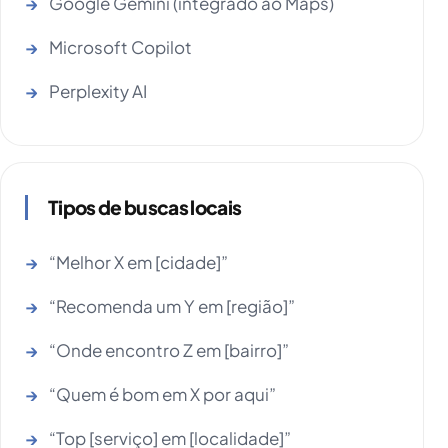
Google Gemini (integrado ao Maps)
Microsoft Copilot
Perplexity AI
Tipos de buscas locais
“Melhor X em [cidade]”
“Recomenda um Y em [região]”
“Onde encontro Z em [bairro]”
“Quem é bom em X por aqui”
“Top [serviço] em [localidade]”