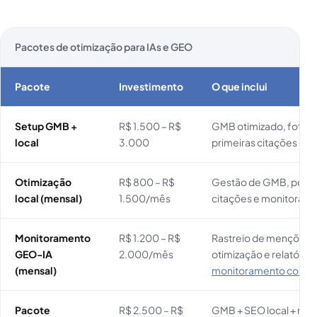
Pacotes de otimização para IAs e GEO
Pacote
Investimento
O que inclui
Setup GMB +
R$ 1.500 – R$
GMB otimizado, fotos,
local
3.000
primeiras citações e ve
Otimização
R$ 800 – R$
Gestão de GMB, posts,
local (mensal)
1.500/mês
citações e monitoram
Monitoramento
R$ 1.200 – R$
Rastreio de menções e
GEO-IA
2.000/mês
otimização e relatório
(mensal)
monitoramento compl
Pacote
R$ 2.500 – R$
GMB + SEO local + mon