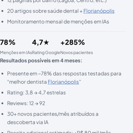
20 artigos sobre saúde dental +
Florianópolis
Monitoramento mensal de menções em IAs
78%
4,7★
+285%
Menções em IAs
Rating Google
Novos pacientes
Resultados possíveis em 4 meses:
Presente em ~78% das respostas testadas para
“melhor dentista
Florianópolis
”
Rating: 3,8 → 4,7 estrelas
Reviews: 12 → 92
30+ novos pacientes/mês atribuídos a
descoberta via IA
Receita adicional estimada: +R$ 80 mil/mês