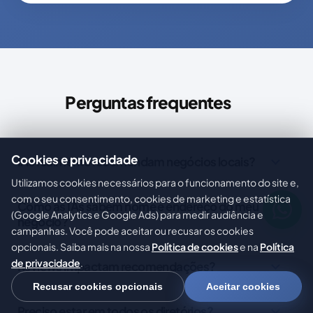
Perguntas frequentes
Cookies e privacidade
IAs realmente recomendam negócios locais?
Utilizamos cookies necessários para o funcionamento do site e,
com o seu consentimento, cookies de marketing e estatística
Como as IAs sabem nome e endereço do meu
(Google Analytics e Google Ads) para medir audiência e
negócio?
campanhas. Você pode aceitar ou recusar os cookies
opcionais. Saiba mais na nossa
Política de cookies
e na
Política
de privacidade
.
Reviews impactam recomendações?
Recusar cookies opcionais
Aceitar cookies
Preciso estar em todos os diretórios?