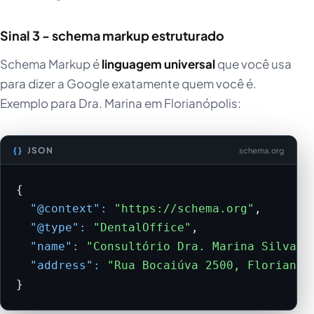
Sinal 3 - schema markup estruturado
Schema Markup é
linguagem universal
que você usa
para dizer a Google exatamente quem você é.
Exemplo para Dra. Marina em Florianópolis:
JSON
schema.org
{

"@context":
"https://schema.org"
,

"@type":
"DentalOffice"
,

"name":
"Consultório Dra. Marina Silva"
,

"address":
"Rua Bocaiúva 2500, Florianóp
}