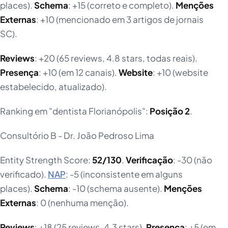
places).
Schema
: +15 (correto e completo).
Menções
Externas
: +10 (mencionado em 3 artigos de jornais
SC).
Reviews
: +20 (65 reviews, 4.8 stars, todas reais).
Presença
: +10 (em 12 canais).
Website
: +10 (website
estabelecido, atualizado).
Ranking em "dentista Florianópolis":
Posição 2
.
Consultório B - Dr. João Pedroso Lima
Entity Strength Score:
52/130
.
Verificação
: -30 (não
verificado).
NAP
: -5 (inconsistente em alguns
places).
Schema
: -10 (schema ausente).
Menções
Externas
: 0 (nenhuma menção).
Reviews
: +18 (25 reviews, 4.3 stars).
Presença
: +5 (em