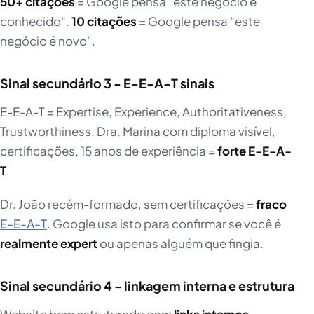
50+ citações
= Google pensa "este negócio é
conhecido".
10 citações
= Google pensa "este
negócio é novo".
Sinal secundário 3 - E-E-A-T sinais
E-E-A-T = Expertise, Experience, Authoritativeness,
Trustworthiness. Dra. Marina com diploma visível,
certificações, 15 anos de experiência =
forte E-E-A-
T
.
Dr. João recém-formado, sem certificações =
fraco
E-E-A-T
. Google usa isto para confirmar se você é
realmente expert
ou apenas alguém que fingia.
Sinal secundário 4 - linkagem interna e estrutura
Website bem estruturado com
links internos