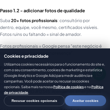
Passo 1.2 - adicionar fotos de qualidade
Suba
20+ fotos profissionais
: consultório por
dentro, equipe, você mesmo, certificados visíveis.
Fotos ruins ou faltando = sinal de amador.
Fotos profissionais = Google pensa "este negócio é
estabelecido e investe em presença".
Cookies e privacidade
Utilizamos cookies necessários para o funcionamento do site e,
Passo 1.3 - preencher seção "sobre"
com o seu consentimento, cookies de marketing e estatística
(Google Analytics e Google Ads) para medir audiência e
Escreva descrição completa: "Consultório Dra.
campanhas. Você pode aceitar ou recusar os cookies
Marina Silva. Especialista em Periodontia. 15 anos de
opcionais. Saiba mais na nossa
Política de cookies
e na
Política
experiência. CRO #12345. Atendemos emergências
de privacidade
.
24h."
Recusar cookies opcionais
Aceitar cookies
Google processa isto como
validação de