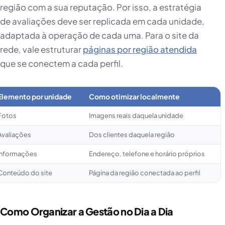
região com a sua reputação. Por isso, a estratégia
de avaliações deve ser replicada em cada unidade,
adaptada à operação de cada uma. Para o site da
rede, vale estruturar
páginas por região atendida
que se conectem a cada perfil.
Elemento por unidade
Como otimizar localmente
Fotos
Imagens reais daquela unidade
Avaliações
Dos clientes daquela região
Informações
Endereço, telefone e horário próprios
Conteúdo do site
Página da região conectada ao perfil
Como Organizar a Gestão no Dia a Dia