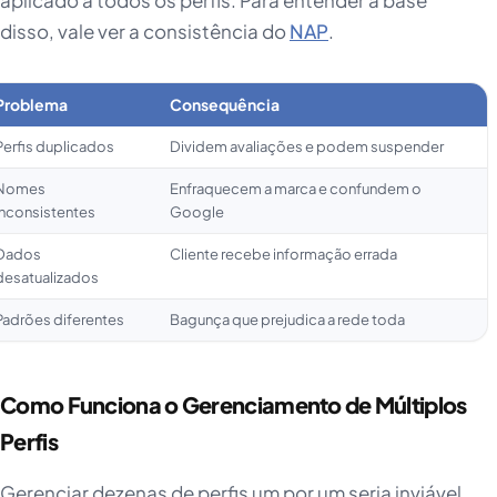
aplicado a todos os perfis. Para entender a base
disso, vale ver a consistência do
NAP
.
Problema
Consequência
Perfis duplicados
Dividem avaliações e podem suspender
Nomes
Enfraquecem a marca e confundem o
inconsistentes
Google
Dados
Cliente recebe informação errada
desatualizados
Padrões diferentes
Bagunça que prejudica a rede toda
Como Funciona o Gerenciamento de Múltiplos
Perfis
Gerenciar dezenas de perfis um por um seria inviável,