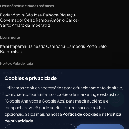
Florianópolis e cidades próximas
Florianópolis
·
São José
·
Palhoça
·
Biguaçu
·
Governador Celso Ramos
·
Antônio Carlos
·
Santo Amaro da Imperatriz
Litoral norte
Itajaí
·
Itapema
·
Balneário Camboriú
·
Camboriú
·
Porto Belo
·
Bombinhas
Norte e Vale do Itajaí
Joinville
·
Blumenau
·
Jaraguá do Sul
Cookies e privacidade
Sul e Oeste de Santa Catarina
Utilizamos cookies necessários para o funcionamento do site e,
Chapecó
·
Criciúma
·
Lages
com o seu consentimento, cookies de marketing e estatística
(Google Analytics e Google Ads) para medir audiência e
campanhas. Você pode aceitar ou recusar os cookies
opcionais. Saiba mais na nossa
Política de cookies
e na
Política
PMTurbo - Agência de SEO, GEO e PR em Santa Catarina
de privacidade
.
2024–2026 © PMTurbo · CNPJ 54.008.386/0001-07 · Site criado e