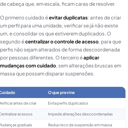
de cabeça que, em escala, ficam caras de resolver.
O primeiro cuidado é
evitar duplicatas
: antes de criar
um perfil para uma unidade, verificar se já não existe
um, e consolidar os que estiverem duplicados. O
segundo é
centralizar o controle de acesso
, para que
perfis não sejam alterados de forma descoordenada
por pessoas diferentes. O terceiro é
aplicar
mudanças com cuidado
, sem alterações bruscas em
massa que possam disparar suspensões.
Cuidado
O que previne
Verificar antes de criar
Evita perfis duplicados
Centralizar acessos
Impede alterações descoordenadas
Mudanças graduais
Reduz risco de suspensão em massa