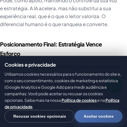
Pode, como apoio, mantendo o controle da sua voz
e estratégia. A IA acelera, mas não substitui a sua
experiência real, que é o que o leitor valoriza. O
diferencial humano é o que ranqueia e converte.
Posicionamento Final: Estratégia Vence
Esforço
Cookies e privacidade
Construir uma estratégia de SEO do zero não é sobre
fazer mais, é sobre fazer na ordem certa. Metas de
Utilizamos cookies necessários para o funcionamento do site e,
com o seu consentimento, cookies de marketing e estatística
negócio primeiro, diagnóstico em seguida, depois
(Google Analytics e Google Ads) para medir audiência e
público, conteúdo, execução e medição. Cada
campanhas. Você pode aceitar ou recusar os cookies
passo apoia o próximo, e pular um abre uma lacuna
opcionais. Saiba mais na nossa
Política de cookies
e na
Política
que mina o todo.
de privacidade
.
Recusar cookies opcionais
Aceitar cookies
O que diferencia quem cresce de quem estagna não