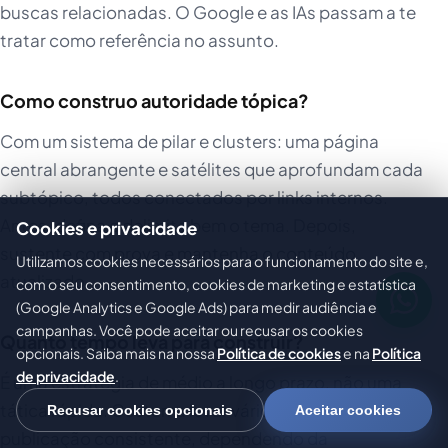
buscas relacionadas. O Google e as IAs passam a te
tratar como referência no assunto.
Como construo autoridade tópica?
Com um sistema de pilar e clusters: uma página
central abrangente e satélites que aprofundam cada
subtópico, todos conectados por links internos.
Antes, defina e delimite bem o tema. Depois,
Cookies e privacidade
sustente com prova e mantenha o conteúdo
Utilizamos cookies necessários para o funcionamento do site e,
atualizado.
com o seu consentimento, cookies de marketing e estatística
(Google Analytics e Google Ads) para medir audiência e
campanhas. Você pode aceitar ou recusar os cookies
Quanto tempo leva para construir?
opcionais. Saiba mais na nossa
Política de cookies
e na
Política
de privacidade
.
É uma estratégia de médio a longo prazo, não uma
tática rápida. Costuma levar vários meses de
Recusar cookies opcionais
Aceitar cookies
publicação consistente, dependendo da