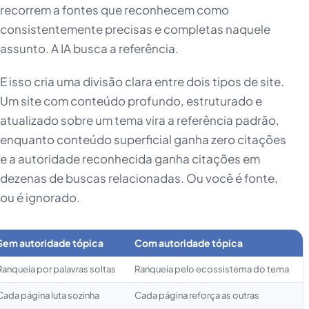
recorrem a fontes que reconhecem como
consistentemente precisas e completas naquele
assunto. A IA busca a referência.
E isso cria uma divisão clara entre dois tipos de site.
Um site com conteúdo profundo, estruturado e
atualizado sobre um tema vira a referência padrão,
enquanto conteúdo superficial ganha zero citações
e a autoridade reconhecida ganha citações em
dezenas de buscas relacionadas. Ou você é fonte,
ou é ignorado.
Sem autoridade tópica
Com autoridade tópica
Ranqueia por palavras soltas
Ranqueia pelo ecossistema do tema
Cada página luta sozinha
Cada página reforça as outras