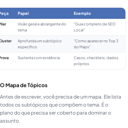
Peça
Papel
Exemplo
Pilar
Visão geral e abrangente do
"Guia completo de SEO
tema
Local"
Cluster
Aprofunda um subtópico
"Como aparecer no Top 3
específico
do Maps"
Prova
Sustenta com evidência
Casos, checklists, dados
próprios
O Mapa de Tópicos
Antes de escrever, você precisa de um mapa. Ele lista
todos os subtópicos que compõem o tema. É o
plano do que precisa ser coberto para dominar o
assunto.