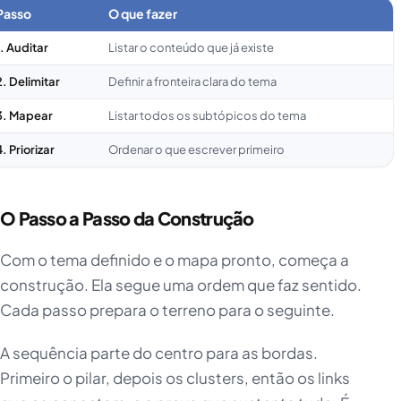
Passo
O que fazer
1. Auditar
Listar o conteúdo que já existe
2. Delimitar
Definir a fronteira clara do tema
3. Mapear
Listar todos os subtópicos do tema
4. Priorizar
Ordenar o que escrever primeiro
O Passo a Passo da Construção
Com o tema definido e o mapa pronto, começa a
construção. Ela segue uma ordem que faz sentido.
Cada passo prepara o terreno para o seguinte.
A sequência parte do centro para as bordas.
Primeiro o pilar, depois os clusters, então os links