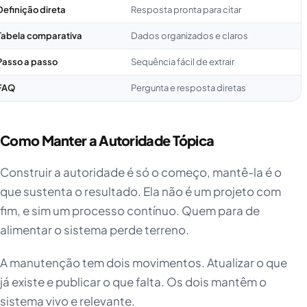
Definição direta
Resposta pronta para citar
Tabela comparativa
Dados organizados e claros
Passo a passo
Sequência fácil de extrair
FAQ
Pergunta e resposta diretas
Como Manter a Autoridade Tópica
Construir a autoridade é só o começo, mantê-la é o
que sustenta o resultado. Ela não é um projeto com
fim, e sim um processo contínuo. Quem para de
alimentar o sistema perde terreno.
A manutenção tem dois movimentos. Atualizar o que
já existe e publicar o que falta. Os dois mantêm o
sistema vivo e relevante.