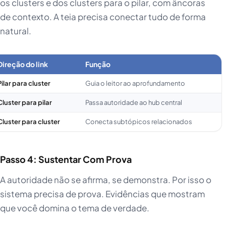
os clusters e dos clusters para o pilar, com âncoras
de contexto. A teia precisa conectar tudo de forma
natural.
Direção do link
Função
Pilar para cluster
Guia o leitor ao aprofundamento
Cluster para pilar
Passa autoridade ao hub central
Cluster para cluster
Conecta subtópicos relacionados
Passo 4: Sustentar Com Prova
A autoridade não se afirma, se demonstra. Por isso o
sistema precisa de prova. Evidências que mostram
que você domina o tema de verdade.