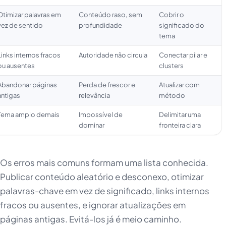
Otimizar palavras em
Conteúdo raso, sem
Cobrir o
vez de sentido
profundidade
significado do
tema
Links internos fracos
Autoridade não circula
Conectar pilar e
ou ausentes
clusters
Abandonar páginas
Perda de frescor e
Atualizar com
antigas
relevância
método
Tema amplo demais
Impossível de
Delimitar uma
dominar
fronteira clara
Os erros mais comuns formam uma lista conhecida.
Publicar conteúdo aleatório e desconexo, otimizar
palavras-chave em vez de significado, links internos
fracos ou ausentes, e ignorar atualizações em
páginas antigas. Evitá-los já é meio caminho.