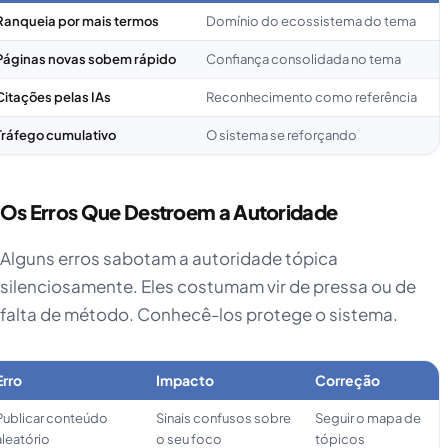
Ranqueia por mais termos
Domínio do ecossistema do tema
Páginas novas sobem rápido
Confiança consolidada no tema
Citações pelas IAs
Reconhecimento como referência
Tráfego cumulativo
O sistema se reforçando
Os Erros Que Destroem a Autoridade
Alguns erros sabotam a autoridade tópica
silenciosamente. Eles costumam vir de pressa ou de
falta de método. Conhecê-los protege o sistema.
Erro
Impacto
Correção
Publicar conteúdo
Sinais confusos sobre
Seguir o mapa de
aleatório
o seu foco
tópicos