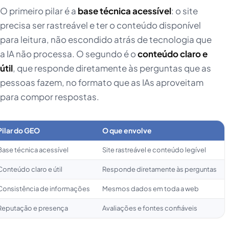
O primeiro pilar é a
base técnica acessível
: o site
precisa ser rastreável e ter o conteúdo disponível
para leitura, não escondido atrás de tecnologia que
a IA não processa. O segundo é o
conteúdo claro e
útil
, que responde diretamente às perguntas que as
pessoas fazem, no formato que as IAs aproveitam
para compor respostas.
Pilar do GEO
O que envolve
Base técnica acessível
Site rastreável e conteúdo legível
Conteúdo claro e útil
Responde diretamente às perguntas
Consistência de informações
Mesmos dados em toda a web
Reputação e presença
Avaliações e fontes confiáveis