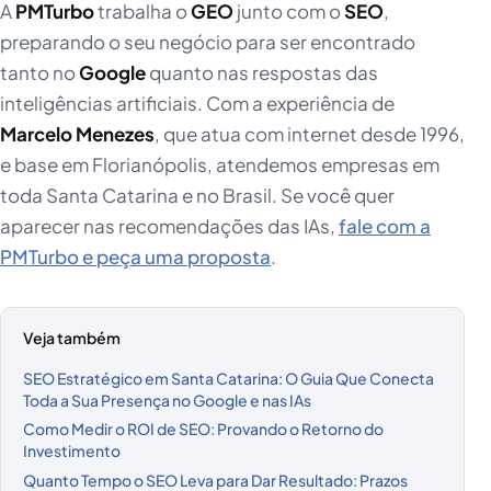
A
PMTurbo
trabalha o
GEO
junto com o
SEO
,
preparando o seu negócio para ser encontrado
tanto no
Google
quanto nas respostas das
inteligências artificiais. Com a experiência de
Marcelo Menezes
, que atua com internet desde 1996,
e base em Florianópolis, atendemos empresas em
toda Santa Catarina e no Brasil. Se você quer
aparecer nas recomendações das IAs,
fale com a
PMTurbo e peça uma proposta
.
Veja também
SEO Estratégico em Santa Catarina: O Guia Que Conecta
Toda a Sua Presença no Google e nas IAs
Como Medir o ROI de SEO: Provando o Retorno do
Investimento
Quanto Tempo o SEO Leva para Dar Resultado: Prazos