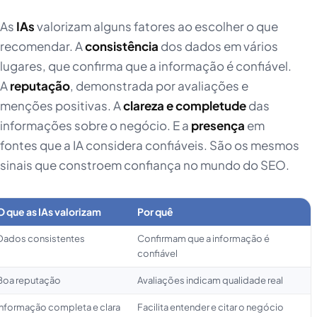
As
IAs
valorizam alguns fatores ao escolher o que
recomendar. A
consistência
dos dados em vários
lugares, que confirma que a informação é confiável.
A
reputação
, demonstrada por avaliações e
menções positivas. A
clareza e completude
das
informações sobre o negócio. E a
presença
em
fontes que a IA considera confiáveis. São os mesmos
sinais que constroem confiança no mundo do SEO.
O que as IAs valorizam
Por quê
Dados consistentes
Confirmam que a informação é
confiável
Boa reputação
Avaliações indicam qualidade real
Informação completa e clara
Facilita entender e citar o negócio