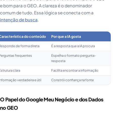
e bom para o GEO. A clareza é o denominador
comum de tudo. Essa lógica se conecta com a
intenção de busca
.
Característica do conteúdo
Por que a IA gosta
Responde de forma direta
É a resposta que a IA procura
Perguntas frequentes
Espelha o formato pergunta-
resposta
Estrutura clara
Facilita encontrar a informação
Informação verdadeira e útil
Constrói confiança na fonte
O Papel do Google Meu Negócio e dos Dados
no GEO