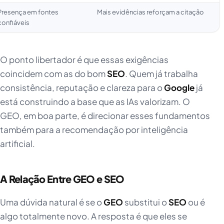
Presença em fontes
Mais evidências reforçam a citação
confiáveis
O ponto libertador é que essas exigências
coincidem com as do bom
SEO
. Quem já trabalha
consistência, reputação e clareza para o
Google
já
está construindo a base que as IAs valorizam. O
GEO, em boa parte, é direcionar esses fundamentos
também para a recomendação por inteligência
artificial.
A Relação Entre GEO e SEO
Uma dúvida natural é se o
GEO
substitui o
SEO
ou é
algo totalmente novo. A resposta é que eles se