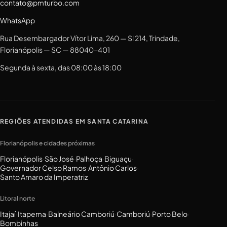
contato@pmturbo.com
WhatsApp
Rua Desembargador Vítor Lima, 260 — Sl 214, Trindade,
Florianópolis — SC — 88040-401
Segunda à sexta, das 08:00 às 18:00
REGIÕES ATENDIDAS EM SANTA CATARINA
Florianópolis e cidades próximas
Florianópolis
·
São José
·
Palhoça
·
Biguaçu
·
Governador Celso Ramos
·
Antônio Carlos
·
Santo Amaro da Imperatriz
Litoral norte
Itajaí
·
Itapema
·
Balneário Camboriú
·
Camboriú
·
Porto Belo
·
Bombinhas