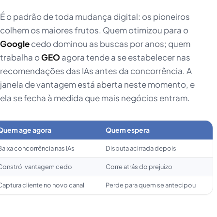
É o padrão de toda mudança digital: os pioneiros
colhem os maiores frutos. Quem otimizou para o
Google
cedo dominou as buscas por anos; quem
trabalha o
GEO
agora tende a se estabelecer nas
recomendações das IAs antes da concorrência. A
janela de vantagem está aberta neste momento, e
ela se fecha à medida que mais negócios entram.
Quem age agora
Quem espera
Baixa concorrência nas IAs
Disputa acirrada depois
Constrói vantagem cedo
Corre atrás do prejuízo
Captura cliente no novo canal
Perde para quem se antecipou