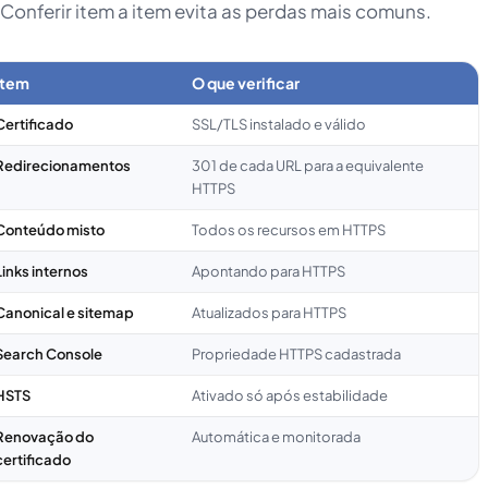
Conferir item a item evita as perdas mais comuns.
Item
O que verificar
Certificado
SSL/TLS instalado e válido
Redirecionamentos
301 de cada URL para a equivalente
HTTPS
Conteúdo misto
Todos os recursos em HTTPS
Links internos
Apontando para HTTPS
Canonical e sitemap
Atualizados para HTTPS
Search Console
Propriedade HTTPS cadastrada
HSTS
Ativado só após estabilidade
Renovação do
Automática e monitorada
certificado