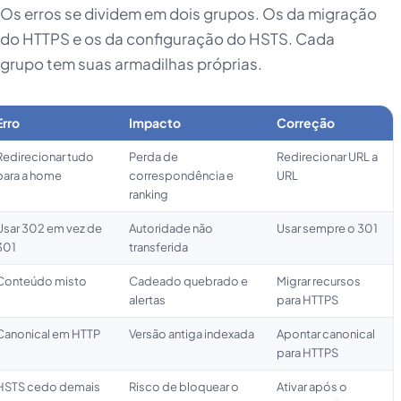
Os erros se dividem em dois grupos. Os da migração
do HTTPS e os da configuração do HSTS. Cada
grupo tem suas armadilhas próprias.
Erro
Impacto
Correção
Redirecionar tudo
Perda de
Redirecionar URL a
para a home
correspondência e
URL
ranking
Usar 302 em vez de
Autoridade não
Usar sempre o 301
301
transferida
Conteúdo misto
Cadeado quebrado e
Migrar recursos
alertas
para HTTPS
Canonical em HTTP
Versão antiga indexada
Apontar canonical
para HTTPS
HSTS cedo demais
Risco de bloquear o
Ativar após o