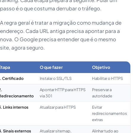
ranking. Cada etapa prepara a seguinte. Pular um
passo é o que costuma derrubar o tráfego.
A regra geral é tratar a migração como mudança de
endereço. Cada URL antiga precisa apontar para a
nova. O Google precisa entender que é o mesmo
site, agora seguro.
Etapa
O que fazer
Objetivo
1. Certificado
Instalar o SSL/TLS
Habilitar o HTTPS
2.
Apontar HTTP para HTTPS
Preservar a
Redirecionamento
via 301
autoridade
3. Links internos
Atualizar para HTTPS
Evitar
redirecionamentos
extras
4. Sinais externos
Atualizar sitemap,
Alinhar tudo ao