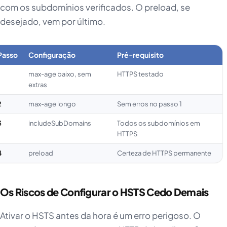
com os subdomínios verificados. O preload, se
desejado, vem por último.
Passo
Configuração
Pré-requisito
1
max-age baixo, sem
HTTPS testado
extras
2
max-age longo
Sem erros no passo 1
3
includeSubDomains
Todos os subdomínios em
HTTPS
4
preload
Certeza de HTTPS permanente
Os Riscos de Configurar o HSTS Cedo Demais
Ativar o HSTS antes da hora é um erro perigoso. O