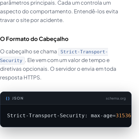
parâmetros principais. Cada um controla um
aspecto do comportamento. Entendê-los evita
travar o site por acidente.
O Formato do Cabeçalho
O cabeçalho se chama
Strict-Transport-
. Ele vem com um valor de tempo e
Security
diretivas opcionais. O servidor o envia em toda
resposta HTTPS.
JSON
schema.org
Strict-Transport-Security: max-age=
3153600