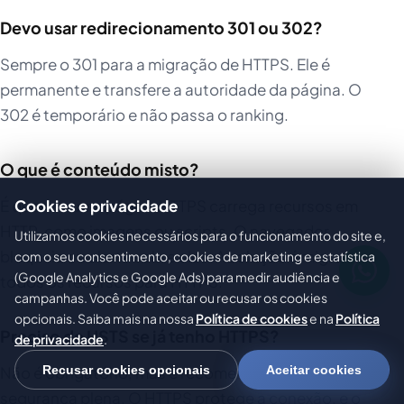
Devo usar redirecionamento 301 ou 302?
Sempre o 301 para a migração de HTTPS. Ele é
permanente e transfere a autoridade da página. O
302 é temporário e não passa o ranking.
O que é conteúdo misto?
É quando uma página HTTPS carrega recursos em
Cookies e privacidade
HTTP, como imagens ou scripts. O navegador
Utilizamos cookies necessários para o funcionamento do site e,
bloqueia ou alerta sobre eles. A solução é migrar
com o seu consentimento, cookies de marketing e estatística
(Google Analytics e Google Ads) para medir audiência e
todos os recursos para HTTPS.
campanhas. Você pode aceitar ou recusar os cookies
opcionais. Saiba mais na nossa
Política de cookies
e na
Política
Preciso de HSTS se já tenho HTTPS?
de privacidade
.
Não é obrigatório, mas é recomendado para
Recusar cookies opcionais
Aceitar cookies
segurança plena. O HTTPS protege a conexão, e o