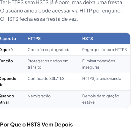
Ter HTTPS sem HSTS já é bom, mas deixa uma fresta.
O usuário ainda pode acessar via HTTP por engano.
O HSTS fecha essa fresta de vez.
Aspecto
HTTPS
HSTS
O que é
Conexão criptografada
Regra que força o HTTPS
Função
Proteger os dados em
Eliminar conexões
trânsito
inseguras
Depende
Certificado SSL/TLS
HTTPS já funcionando
de
Quando
Na migração
Depois da migração
ativar
estável
Por Que o HSTS Vem Depois