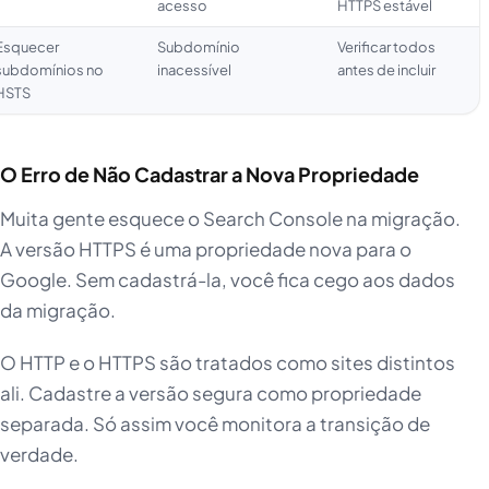
acesso
HTTPS estável
Esquecer
Subdomínio
Verificar todos
subdomínios no
inacessível
antes de incluir
HSTS
O Erro de Não Cadastrar a Nova Propriedade
Muita gente esquece o Search Console na migração.
A versão HTTPS é uma propriedade nova para o
Google. Sem cadastrá-la, você fica cego aos dados
da migração.
O HTTP e o HTTPS são tratados como sites distintos
ali. Cadastre a versão segura como propriedade
separada. Só assim você monitora a transição de
verdade.