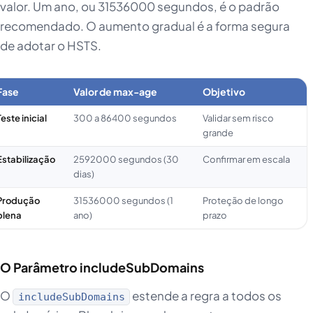
valor. Um ano, ou 31536000 segundos, é o padrão
recomendado. O aumento gradual é a forma segura
de adotar o HSTS.
Fase
Valor de max-age
Objetivo
Teste inicial
300 a 86400 segundos
Validar sem risco
grande
Estabilização
2592000 segundos (30
Confirmar em escala
dias)
Produção
31536000 segundos (1
Proteção de longo
plena
ano)
prazo
O Parâmetro includeSubDomains
O
estende a regra a todos os
includeSubDomains