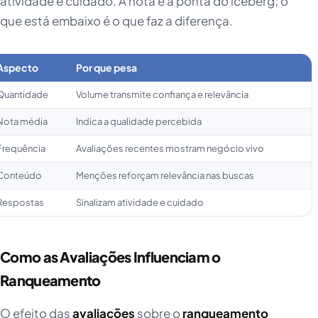
atividade e cuidado. A nota é a ponta do iceberg; o
que está embaixo é o que faz a diferença.
Aspecto
Por que pesa
Quantidade
Volume transmite confiança e relevância
Nota média
Indica a qualidade percebida
Frequência
Avaliações recentes mostram negócio vivo
Conteúdo
Menções reforçam relevância nas buscas
Respostas
Sinalizam atividade e cuidado
Como as Avaliações Influenciam o
Ranqueamento
O efeito das
avaliações
sobre o
ranqueamento