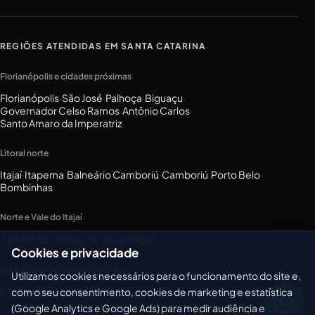
REGIÕES ATENDIDAS EM SANTA CATARINA
Florianópolis e cidades próximas
Florianópolis
·
São José
·
Palhoça
·
Biguaçu
·
Governador Celso Ramos
·
Antônio Carlos
·
Santo Amaro da Imperatriz
Litoral norte
Itajaí
·
Itapema
·
Balneário Camboriú
·
Camboriú
·
Porto Belo
·
Bombinhas
Norte e Vale do Itajaí
Joinville
·
Blumenau
·
Jaraguá do Sul
Cookies e privacidade
Sul e Oeste de Santa Catarina
Utilizamos cookies necessários para o funcionamento do site e,
Chapecó
·
Criciúma
·
Lages
com o seu consentimento, cookies de marketing e estatística
(Google Analytics e Google Ads) para medir audiência e