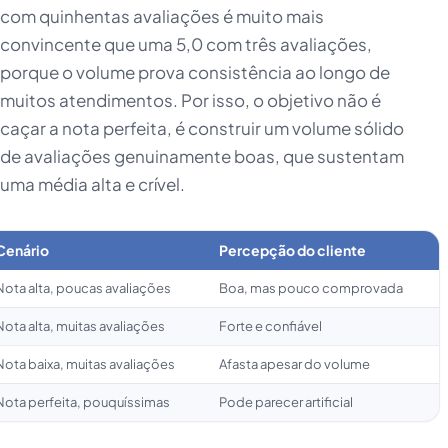
com quinhentas avaliações é muito mais
convincente que uma 5,0 com três avaliações,
porque o volume prova consistência ao longo de
muitos atendimentos. Por isso, o objetivo não é
caçar a nota perfeita, é construir um volume sólido
de avaliações genuinamente boas, que sustentam
uma média alta e crível.
Cenário
Percepção do cliente
Nota alta, poucas avaliações
Boa, mas pouco comprovada
Nota alta, muitas avaliações
Forte e confiável
Nota baixa, muitas avaliações
Afasta apesar do volume
Nota perfeita, pouquíssimas
Pode parecer artificial