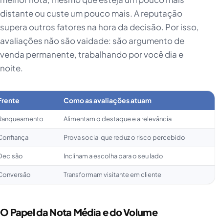
distante ou custe um pouco mais. A reputação
supera outros fatores na hora da decisão. Por isso,
avaliações não são vaidade: são argumento de
venda permanente, trabalhando por você dia e
noite.
Frente
Como as avaliações atuam
Ranqueamento
Alimentam o destaque e a relevância
Confiança
Prova social que reduz o risco percebido
Decisão
Inclinam a escolha para o seu lado
Conversão
Transformam visitante em cliente
O Papel da Nota Média e do Volume