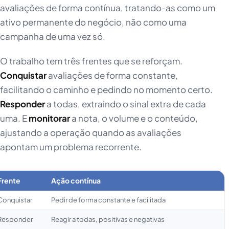
avaliações de forma contínua, tratando-as como um
ativo permanente do negócio, não como uma
campanha de uma vez só.
O trabalho tem três frentes que se reforçam.
Conquistar
avaliações de forma constante,
facilitando o caminho e pedindo no momento certo.
Responder
a todas, extraindo o sinal extra de cada
uma. E
monitorar
a nota, o volume e o conteúdo,
ajustando a operação quando as avaliações
apontam um problema recorrente.
Frente
Ação contínua
Conquistar
Pedir de forma constante e facilitada
Responder
Reagir a todas, positivas e negativas