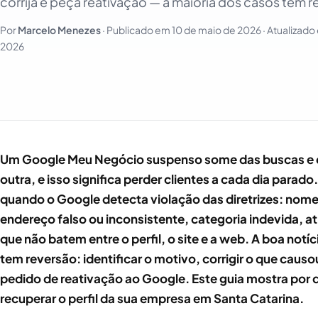
corrija e peça reativação — a maioria dos casos tem r
Por
Marcelo Menezes
· Publicado em
10 de maio de 2026
· Atualizad
2026
Um Google Meu Negócio suspenso some das buscas e 
outra, e isso significa perder clientes a cada dia para
quando o Google detecta violação das diretrizes: nom
endereço falso ou inconsistente, categoria indevida, a
que não batem entre o perfil, o site e a web. A boa notí
tem reversão: identificar o motivo, corrigir o que caus
pedido de reativação ao Google. Este guia mostra por
recuperar o perfil da sua empresa em Santa Catarina.