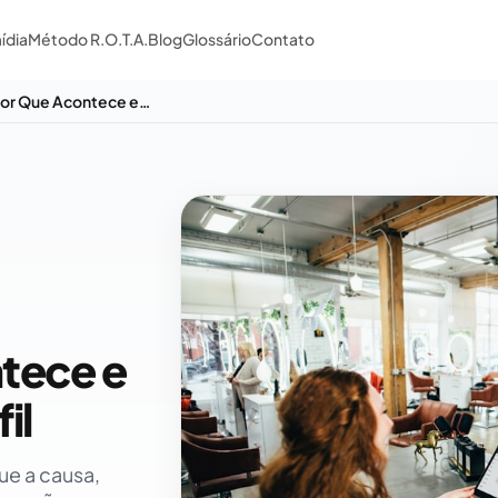
ídia
Método R.O.T.A.
Blog
Glossário
Contato
Google Meu Negócio Suspenso: Por Que Acontece e Como Recuperar seu Perfil
tece e
il
ue a causa,