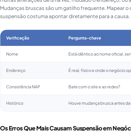
Mudanças bruscas são um gatilho frequente. Mapear o
suspensão costuma apontar diretamente para a causa.
Verificação
Pergunta-chave
Nome
Está idêntico ao nome oficial, se
Endereço
É real, físico e onde o negócio o
Consistência NAP
Bate com o site e as redes?
Histórico
Houve mudança brusca antes da
Os Erros Que Mais Causam Suspensão em Negóci