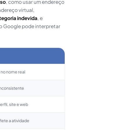
lso
, como usar um endereço
dereço virtual,
tegoria indevida
, e
o Google pode interpretar
 no nome real
 inconsistente
rfil, site e web
lete a atividade