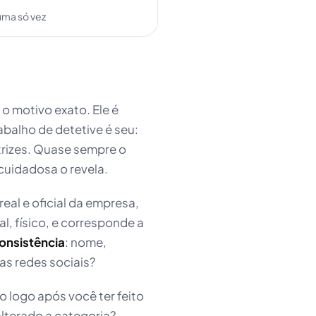
uma só vez
 o motivo exato. Ele é
abalho de detetive é seu:
etrizes. Quase sempre o
cuidadosa o revela.
real e oficial da empresa,
real, físico, e corresponde a
onsistência
: nome,
nas redes sociais?
o logo após você ter feito
lterado a categoria?