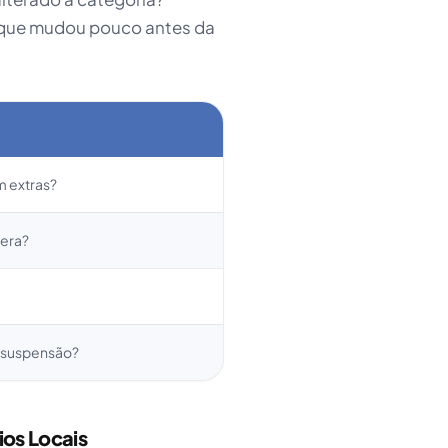
 que mudou pouco antes da
m extras?
pera?
 suspensão?
os Locais