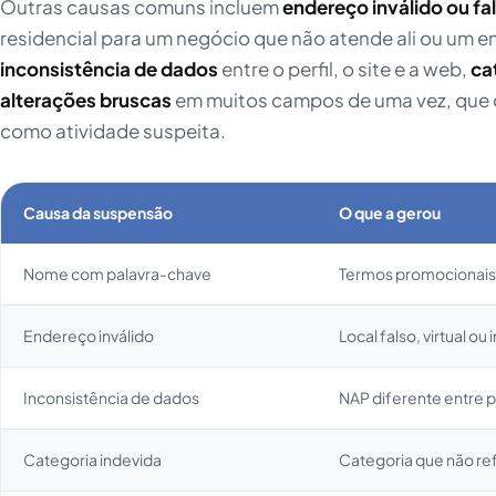
Outras causas comuns incluem
endereço inválido ou fa
residencial para um negócio que não atende ali ou um en
inconsistência de dados
entre o perfil, o site e a web,
ca
alterações bruscas
em muitos campos de uma vez, que 
como atividade suspeita.
Causa da suspensão
O que a gerou
Nome com palavra-chave
Termos promocionais
Endereço inválido
Local falso, virtual ou
Inconsistência de dados
NAP diferente entre pe
Categoria indevida
Categoria que não ref