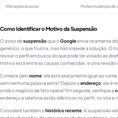
Alterações bruscas
Muitas mudanças de 
Como Identificar o Motivo da Suspensão
O aviso de
suspensão
que o
Google
envia raramente diz
genérico, o que frustra, mas não impede a solução. O tr
revisar o perfil em busca do que pode ter violado as dir
motivo está entre as causas conhecidas, e uma revisão 
Comece pelo
nome
: ele está exatamente igual ao nome 
sem nenhuma palavra extra? Depois o
endereço
: ele é 
onde o negócio de fato opera? Em seguida, verifique a
c
endereço e telefone estão idênticos no perfil, no site e 
Considere também o
histórico recente
. A suspensão vei
muitas alterações de uma vez, mudado o endereço, ou a