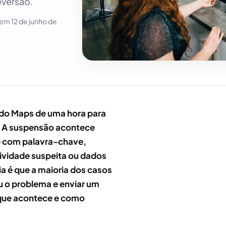
eversão.
o em
12 de junho de
do Maps de uma hora para
do. A suspensão acontece
e com palavra-chave,
tividade suspeita ou dados
cia é que a maioria dos casos
ou o problema e enviar um
 que acontece e como