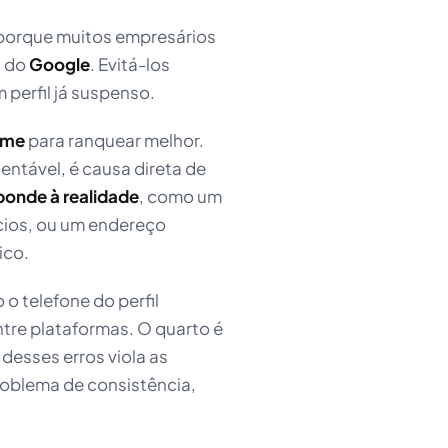
, porque muitos empresários
s do
Google
. Evitá-los
 perfil já suspenso.
ome
para ranquear melhor.
entável, é causa direta de
ponde à realidade
, como um
cios, ou um endereço
ico.
 o telefone do perfil
tre plataformas. O quarto é
esses erros viola as
 problema de consistência,