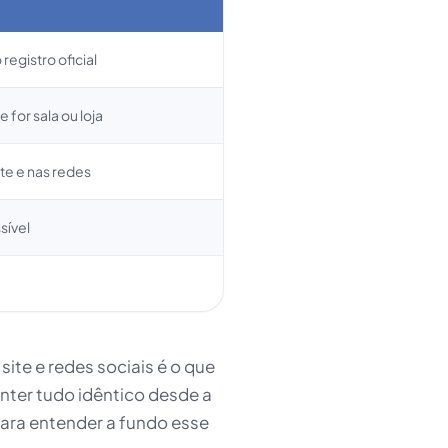
egistro oficial
or sala ou loja
te e nas redes
sível
ite e redes sociais é o que
nter tudo idêntico desde a
 Para entender a fundo esse