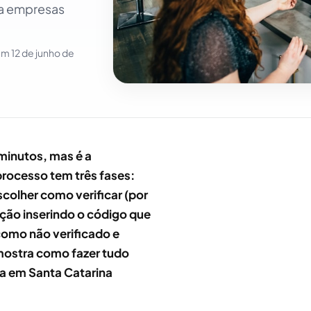
ra empresas
 em
12 de junho de
minutos, mas é a
 processo tem três fases:
scolher como verificar (por
cação inserindo o código que
como não verificado e
mostra como fazer tudo
sa em Santa Catarina