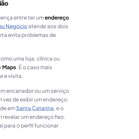
ião
rença entre ter um
endereço
eu Negócio
atende aos dois
rta evita problemas de
como uma loja, clínica ou
o
Maps
. É o caso mais
 e visita.
, um encanador ou um serviço
 vez de exibir um endereço.
ende em
Santa Catarina
, e o
m revelar um endereço fixo.
 para o perfil funcionar