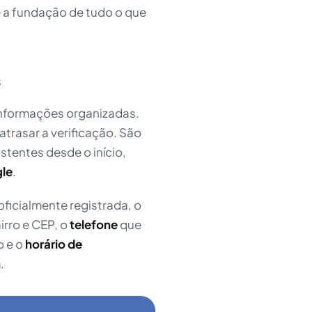
é a fundação de tudo o que
s
informações organizadas.
atrasar a verificação. São
stentes desde o início,
le
.
ficialmente registrada, o
rro e CEP, o
telefone
que
o e o
horário de
.