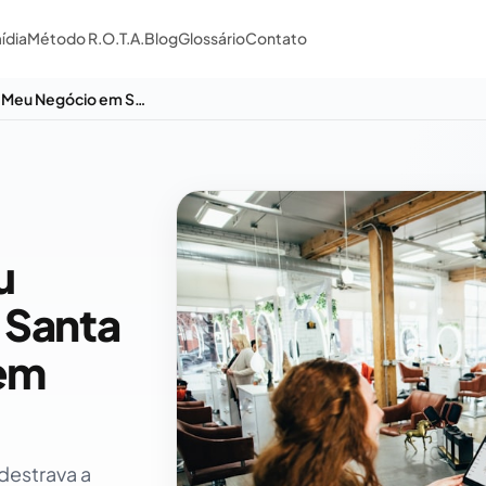
ídia
Método R.O.T.A.
Blog
Glossário
Contato
Como Criar e Verificar seu Google Meu Negócio em Santa Catarina: Passo a Passo em 2026
u
 Santa
 em
destrava a