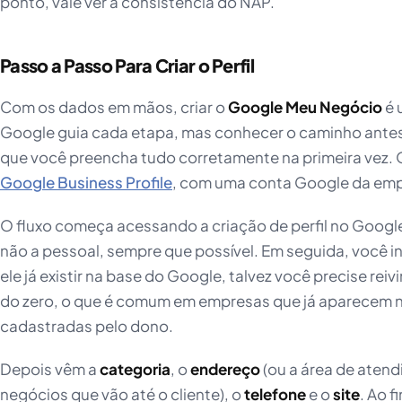
ponto, vale ver a consistência do NAP.
Passo a Passo Para Criar o Perfil
Com os dados em mãos, criar o
Google Meu Negócio
é 
Google guia cada etapa, mas conhecer o caminho antes 
que você preencha tudo corretamente na primeira vez. O 
Google Business Profile
, com uma conta Google da emp
O fluxo começa acessando a criação de perfil no Googl
não a pessoal, sempre que possível. Em seguida, você i
ele já existir na base do Google, talvez você precise reiv
do zero, o que é comum em empresas que já aparecem 
cadastradas pelo dono.
Depois vêm a
categoria
, o
endereço
(ou a área de aten
negócios que vão até o cliente), o
telefone
e o
site
. Ao f