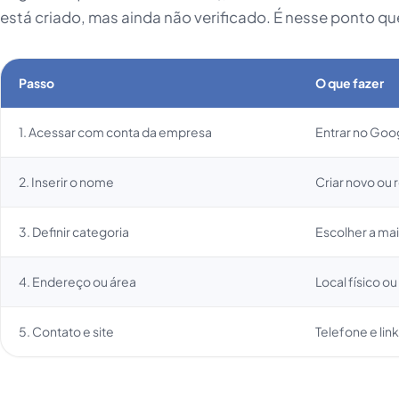
está criado, mas ainda não verificado. É nesse ponto q
Passo
O que fazer
1. Acessar com conta da empresa
Entrar no Goog
2. Inserir o nome
Criar novo ou 
3. Definir categoria
Escolher a mai
4. Endereço ou área
Local físico o
5. Contato e site
Telefone e lin