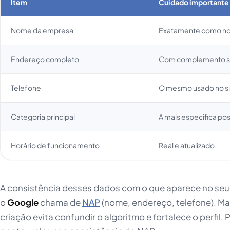
Item
Cuidado importante
Nome da empresa
Exatamente como no r
Endereço completo
Com complemento se f
Telefone
O mesmo usado no si
Categoria principal
A mais específica pos
Horário de funcionamento
Real e atualizado
A consistência desses dados com o que aparece no seu s
o
Google
chama de
NAP
(nome, endereço, telefone). Ma
criação evita confundir o algoritmo e fortalece o perfil.