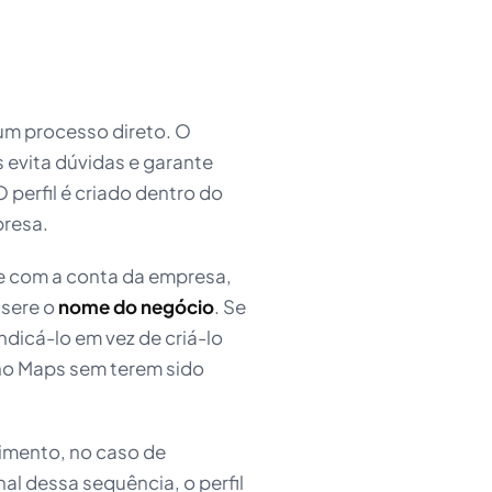
um processo direto. O
evita dúvidas e garante
perfil é criado dentro do
resa.
e com a conta da empresa,
nsere o
nome do negócio
. Se
indicá-lo em vez de criá-lo
no Maps sem terem sido
dimento, no caso de
inal dessa sequência, o perfil