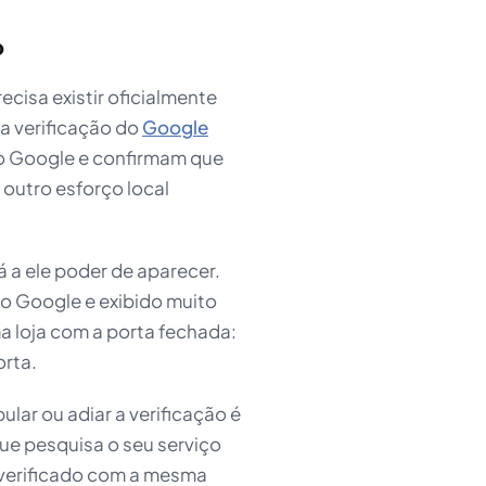
o
ecisa existir oficialmente
 a verificação do
Google
do Google e confirmam que
 outro esforço local
 a ele poder de aparecer.
lo Google e exibido muito
ma loja com a porta fechada:
orta.
 pular ou adiar a verificação é
que pesquisa o seu serviço
o verificado com a mesma