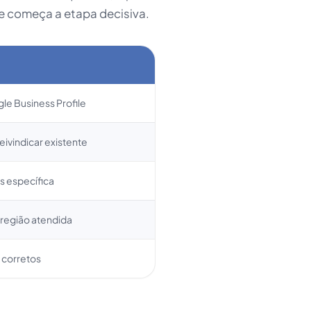
ue começa a etapa decisiva.
le Business Profile
reivindicar existente
s específica
u região atendida
k corretos