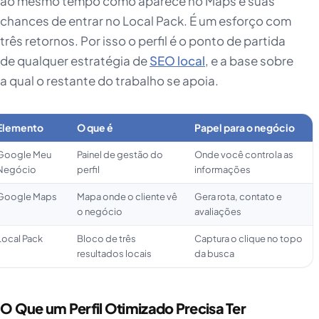
ao mesmo tempo como aparece no Maps e suas
chances de entrar no Local Pack. É um esforço com
três retornos. Por isso o perfil é o ponto de partida
de qualquer estratégia de
SEO local
, e a base sobre
a qual o restante do trabalho se apoia.
Elemento
O que é
Papel para o negócio
Google Meu
Painel de gestão do
Onde você controla as
Negócio
perfil
informações
Google Maps
Mapa onde o cliente vê
Gera rota, contato e
o negócio
avaliações
Local Pack
Bloco de três
Captura o clique no topo
resultados locais
da busca
O Que um Perfil Otimizado Precisa Ter