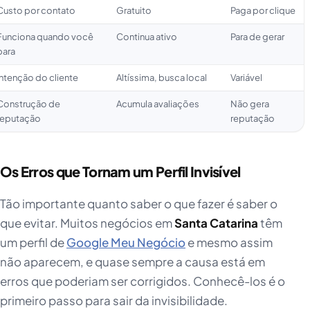
Custo por contato
Gratuito
Paga por clique
Funciona quando você
Continua ativo
Para de gerar
para
Intenção do cliente
Altíssima, busca local
Variável
Construção de
Acumula avaliações
Não gera
reputação
reputação
Os Erros que Tornam um Perfil Invisível
Tão importante quanto saber o que fazer é saber o
que evitar. Muitos negócios em
Santa Catarina
têm
um perfil de
Google Meu Negócio
e mesmo assim
não aparecem, e quase sempre a causa está em
erros que poderiam ser corrigidos. Conhecê-los é o
primeiro passo para sair da invisibilidade.