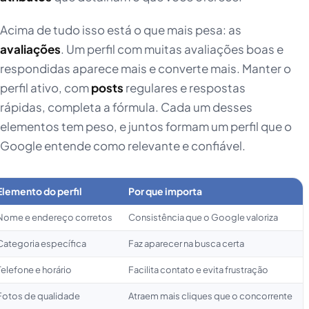
Acima de tudo isso está o que mais pesa: as
avaliações
. Um perfil com muitas avaliações boas e
respondidas aparece mais e converte mais. Manter o
perfil ativo, com
posts
regulares e respostas
rápidas, completa a fórmula. Cada um desses
elementos tem peso, e juntos formam um perfil que o
Google entende como relevante e confiável.
Elemento do perfil
Por que importa
Nome e endereço corretos
Consistência que o Google valoriza
Categoria específica
Faz aparecer na busca certa
Telefone e horário
Facilita contato e evita frustração
Fotos de qualidade
Atraem mais cliques que o concorrente