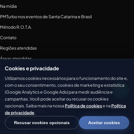
Na mídia
PMTurbo nos eventos de Santa Catarina e Brasil
Método R.O.T.A.
Contato
Regiões atendidas
Áreas atendidas
Cookies e privacidade
Ferramentas
Utilizamos cookies necessários para o funcionamento do site e,
Guia de visibilidade
com o seu consentimento, cookies de marketing e estatística
Teste de visibilidade
(Google Analytics e Google Ads) para medir audiência e
campanhas. Você pode aceitar ou recusar os cookies
Trabalhe conosco
opcionais. Saiba mais na nossa
Política de cookies
e na
Política
Política de privacidade
de privacidade
.
Política de cookies
Recusar cookies opcionais
Aceitar cookies
Termos de uso