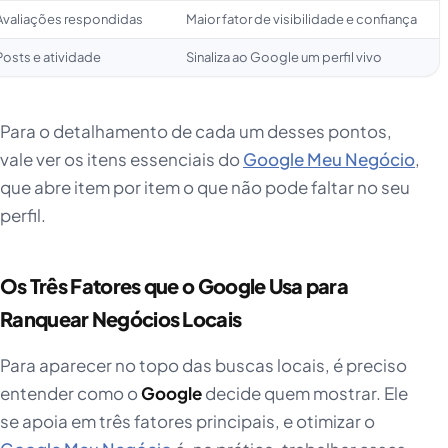
Avaliações respondidas
Maior fator de visibilidade e confiança
Posts e atividade
Sinaliza ao Google um perfil vivo
Para o detalhamento de cada um desses pontos,
vale ver os itens essenciais do
Google Meu Negócio
,
que abre item por item o que não pode faltar no seu
perfil.
Os Três Fatores que o Google Usa para
Ranquear Negócios Locais
Para aparecer no topo das buscas locais, é preciso
entender como o
Google
decide quem mostrar. Ele
se apoia em três fatores principais, e otimizar o