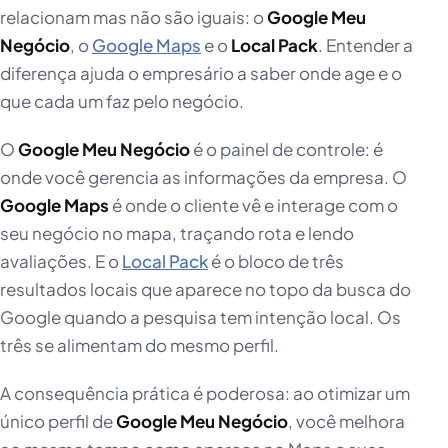
relacionam mas não são iguais: o
Google Meu
Negócio
, o
Google Maps
e o
Local Pack
. Entender a
diferença ajuda o empresário a saber onde age e o
que cada um faz pelo negócio.
O
Google Meu Negócio
é o painel de controle: é
onde você gerencia as informações da empresa. O
Google Maps
é onde o cliente vê e interage com o
seu negócio no mapa, traçando rota e lendo
avaliações. E o
Local Pack
é o bloco de três
resultados locais que aparece no topo da busca do
Google quando a pesquisa tem intenção local. Os
três se alimentam do mesmo perfil.
A consequência prática é poderosa: ao otimizar um
único perfil de
Google Meu Negócio
, você melhora