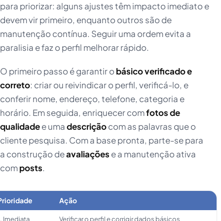
para priorizar: alguns ajustes têm impacto imediato e
devem vir primeiro, enquanto outros são de
manutenção contínua. Seguir uma ordem evita a
paralisia e faz o perfil melhorar rápido.
O primeiro passo é garantir o
básico verificado e
correto
: criar ou reivindicar o perfil, verificá-lo, e
conferir nome, endereço, telefone, categoria e
horário. Em seguida, enriquecer com
fotos de
qualidade
e uma
descrição
com as palavras que o
cliente pesquisa. Com a base pronta, parte-se para
a construção de
avaliações
e a manutenção ativa
com
posts
.
Prioridade
Ação
1. Imediata
Verificar o perfil e corrigir dados básicos