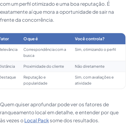
com um perfil otimizado e uma boa reputação. É
exatamente aí que mora a oportunidade de sair na
frente da concorrência.
Fator
O que é
Você controla?
Relevância
Correspondência com a
Sim, otimizando o perfil
busca
Distância
Proximidade do cliente
Não diretamente
Destaque
Reputação e
Sim, com avaliações e
popularidade
atividade
Quem quiser aprofundar pode ver os fatores de
ranqueamento local em detalhe, e entender por que
às vezes o
Local Pack
some dos resultados.