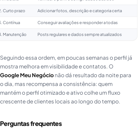
2. Curto prazo
Adicionar fotos, descrição e categoria certa
3. Contínua
Conseguir avaliações e responder a todas
4. Manutenção
Posts regulares e dados sempre atualizados
Seguindo essa ordem, em poucas semanas o perfil já
mostra melhora em visibilidade e contatos. O
Google Meu Negócio
não dá resultado da noite para
o dia, mas recompensa a consistência: quem
mantém o perfil otimizado e ativo colhe um fluxo
crescente de clientes locais ao longo do tempo.
Perguntas frequentes