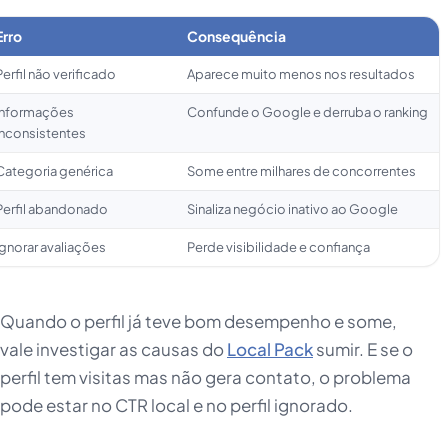
Erro
Consequência
Perfil não verificado
Aparece muito menos nos resultados
Informações
Confunde o Google e derruba o ranking
inconsistentes
Categoria genérica
Some entre milhares de concorrentes
Perfil abandonado
Sinaliza negócio inativo ao Google
Ignorar avaliações
Perde visibilidade e confiança
Quando o perfil já teve bom desempenho e some,
vale investigar as causas do
Local Pack
sumir. E se o
perfil tem visitas mas não gera contato, o problema
pode estar no CTR local e no perfil ignorado.