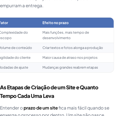
empurram a entrega.
Fator
Efeito no prazo
Complexidade do
Mais funções, mais tempo de
escopo
desenvolvimento
Volume de conteúdo
Criar textos e fotos alonga a produção
Agilidade do cliente
Maior causa de atraso nos projetos
Rodadas de ajuste
Mudanças grandes reabrem etapas
As Etapas de Criação de um Site e Quanto
Tempo Cada Uma Leva
Entender o
prazo de um site
fica mais fácil quando se
enxerga o processo por dentro. Um site não nasce