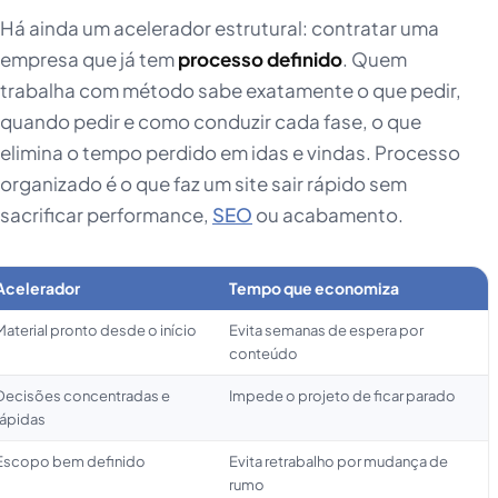
Há ainda um acelerador estrutural: contratar uma
empresa que já tem
processo definido
. Quem
trabalha com método sabe exatamente o que pedir,
quando pedir e como conduzir cada fase, o que
elimina o tempo perdido em idas e vindas. Processo
organizado é o que faz um site sair rápido sem
sacrificar performance,
SEO
ou acabamento.
Acelerador
Tempo que economiza
Material pronto desde o início
Evita semanas de espera por
conteúdo
Decisões concentradas e
Impede o projeto de ficar parado
rápidas
Escopo bem definido
Evita retrabalho por mudança de
rumo