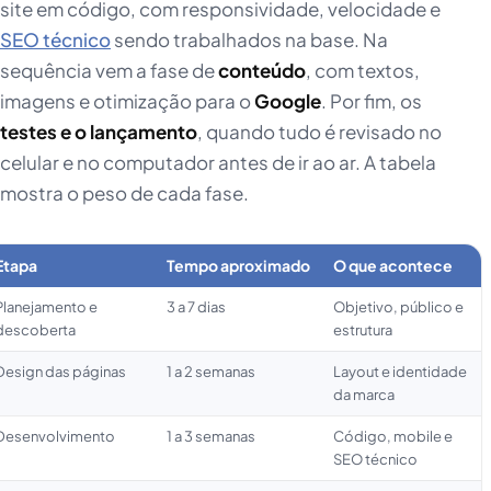
site em código, com responsividade, velocidade e
SEO técnico
sendo trabalhados na base. Na
sequência vem a fase de
conteúdo
, com textos,
imagens e otimização para o
Google
. Por fim, os
testes e o lançamento
, quando tudo é revisado no
celular e no computador antes de ir ao ar. A tabela
mostra o peso de cada fase.
Etapa
Tempo aproximado
O que acontece
Planejamento e
3 a 7 dias
Objetivo, público e
descoberta
estrutura
Design das páginas
1 a 2 semanas
Layout e identidade
da marca
Desenvolvimento
1 a 3 semanas
Código, mobile e
SEO técnico