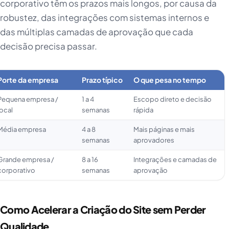
corporativo têm os prazos mais longos, por causa da
robustez, das integrações com sistemas internos e
das múltiplas camadas de aprovação que cada
decisão precisa passar.
Porte da empresa
Prazo típico
O que pesa no tempo
Pequena empresa /
1 a 4
Escopo direto e decisão
local
semanas
rápida
Média empresa
4 a 8
Mais páginas e mais
semanas
aprovadores
Grande empresa /
8 a 16
Integrações e camadas de
corporativo
semanas
aprovação
Como Acelerar a Criação do Site sem Perder
Qualidade