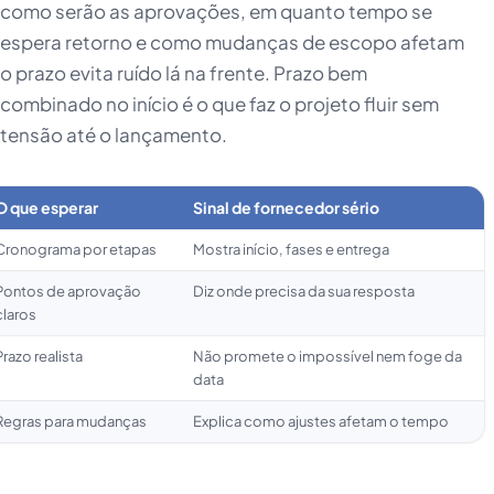
como serão as aprovações, em quanto tempo se
espera retorno e como mudanças de escopo afetam
o prazo evita ruído lá na frente. Prazo bem
combinado no início é o que faz o projeto fluir sem
tensão até o lançamento.
O que esperar
Sinal de fornecedor sério
Cronograma por etapas
Mostra início, fases e entrega
Pontos de aprovação
Diz onde precisa da sua resposta
claros
Prazo realista
Não promete o impossível nem foge da
data
Regras para mudanças
Explica como ajustes afetam o tempo