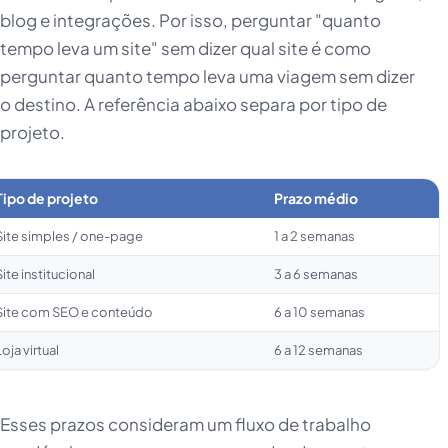
blog e integrações. Por isso, perguntar "quanto
tempo leva um site" sem dizer qual site é como
perguntar quanto tempo leva uma viagem sem dizer
o destino. A referência abaixo separa por tipo de
projeto.
Tipo de projeto
Prazo médio
Site simples / one-page
1 a 2 semanas
Site institucional
3 a 6 semanas
Site com SEO e conteúdo
6 a 10 semanas
Loja virtual
6 a 12 semanas
Esses prazos consideram um fluxo de trabalho