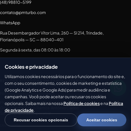
(48) 98810-5199
contato@pmturbo.com
WhatsApp
Rua Desembargador Vítor Lima, 260 — Sl 214, Trindade,
Florianópolis — SC — 88040-401
Segunda à sexta, das 08:00 às 18:00
Cookies e privacidade
Utilizamos cookies necessários para o funcionamento do site e,
REGIÕES ATENDIDAS EM SANTA CATARINA
com o seu consentimento, cookies de marketing e estatística
(Google Analytics e Google Ads) para medir audiência e
Florianópolis e cidades próximas
campanhas. Você pode aceitar ou recusar os cookies
Florianópolis
·
São José
·
Palhoça
·
Biguaçu
·
opcionais. Saiba mais na nossa
Política de cookies
e na
Política
Governador Celso Ramos
·
Antônio Carlos
·
de privacidade
.
Santo Amaro da Imperatriz
Recusar cookies opcionais
Aceitar cookies
Litoral norte