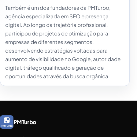
Também é um dos fundadores da PMTurbo,
agência especializada em SEO e presença
digital. Ao longo da trajetória profissional,
participou de projetos de otimização para
empresas de diferentes segmentos,
desenvolvendo estratégias voltadas para
aumento de visibilidade no Google, autoridade
digital, tráfego qualificado e geração de
oportunidades através da busca orgânica.
PMTurbo