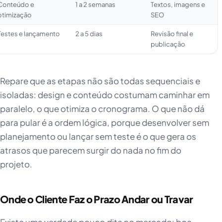
Conteúdo e
1 a 2 semanas
Textos, imagens e
otimização
SEO
Testes e lançamento
2 a 5 dias
Revisão final e
publicação
Repare que as etapas não são todas sequenciais e
isoladas: design e conteúdo costumam caminhar em
paralelo, o que otimiza o cronograma. O que não dá
para pular é a ordem lógica, porque desenvolver sem
planejamento ou lançar sem teste é o que gera os
atrasos que parecem surgir do nada no fim do
projeto.
Onde o Cliente Faz o Prazo Andar ou Travar