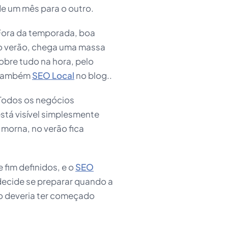
de um mês para o outro.
 Fora da temporada, boa
No verão, chega uma massa
bre tudo na hora, pelo
r também
SEO Local
no blog..
Todos os negócios
stá visível simplesmente
 morna, no verão fica
e fim definidos, e o
SEO
ecide se preparar quando a
ho deveria ter começado