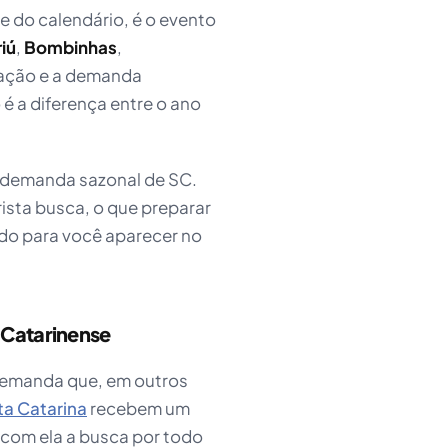
he do calendário, é o evento
iú
,
Bombinhas
,
lação e a demanda
é a diferença entre o ano
a demanda sazonal de SC.
sta busca, o que preparar
ado para você aparecer no
 Catarinense
emanda que, em outros
ta Catarina
recebem um
e com ela a busca por todo