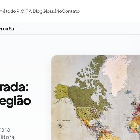
Método R.O.T.A.
Blog
Glossário
Contato
SEO Local na Alta Temporada: Como Aparecer na Sua Região nas Datas de Pico
rada:
egião
ar a
itoral