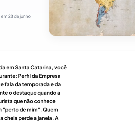
o em
28 de junho
ada em Santa Catarina, você
durante: Perfil da Empresa
e fala da temporada e da
ente o destaque quando a
urista que não conhece
m "perto de mim". Quem
cheia perde a janela. A