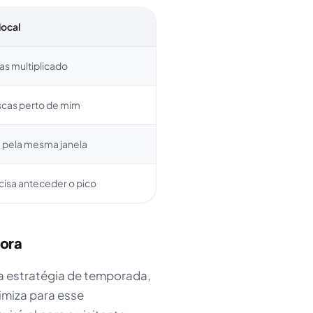
local
s multiplicado
scas perto de mim
a pela mesma janela
isa anteceder o pico
gora
a estratégia de temporada,
imiza para esse