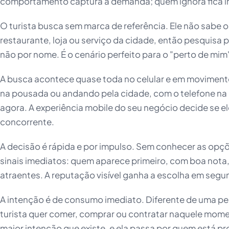
comportamento captura a demanda; quem ignora fica invi
O turista busca sem marca de referência. Ele não sabe
restaurante, loja ou serviço da cidade, então pesquisa 
não por nome. É o cenário perfeito para o "perto de mim
A busca acontece quase toda no celular e em movimento.
na pousada ou andando pela cidade, com o telefone na
agora. A experiência mobile do seu negócio decide se e
concorrente.
A decisão é rápida e por impulso. Sem conhecer as opçõe
sinais imediatos: quem aparece primeiro, com boa nota,
atraentes. A reputação visível ganha a escolha em segu
A intenção é de consumo imediato. Diferente de uma pe
turista quer comer, comprar ou contratar naquele mome
maior intenção que existe, e ela passa por quem está pr