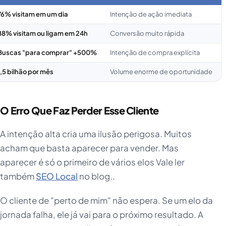
76% visitam em um dia
Intenção de ação imediata
88% visitam ou ligam em 24h
Conversão muito rápida
Buscas "para comprar" +500%
Intenção de compra explícita
1,5 bilhão por mês
Volume enorme de oportunidade
O Erro Que Faz Perder Esse Cliente
A intenção alta cria uma ilusão perigosa. Muitos
acham que basta aparecer para vender. Mas
aparecer é só o primeiro de vários elos Vale ler
também
SEO Local
no blog..
O cliente de "perto de mim" não espera. Se um elo da
jornada falha, ele já vai para o próximo resultado. A