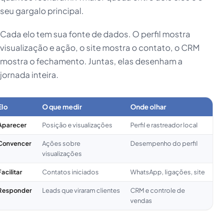
seu gargalo principal.
Cada elo tem sua fonte de dados. O perfil mostra
visualização e ação, o site mostra o contato, o CRM
mostra o fechamento. Juntas, elas desenham a
jornada inteira.
Elo
O que medir
Onde olhar
Aparecer
Posição e visualizações
Perfil e rastreador local
Convencer
Ações sobre
Desempenho do perfil
visualizações
Facilitar
Contatos iniciados
WhatsApp, ligações, site
Responder
Leads que viraram clientes
CRM e controle de
vendas