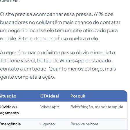
clientes.
O site precisa acompanhar essa pressa. 61% dos
buscadores no celular têm mais chance de contatar
um negócio local se ele tem um site otimizado para
mobile. Site lento ou confuso quebra o elo.
A regra é tornar o próximo passo óbvio e imediato.
Telefone visível, botão de WhatsApp destacado,
contato a um toque. Quanto menos esforço, mais
gente completa a ação.
Situação
CTA ideal
Por quê
Dúvida ou
WhatsApp
Baixa fricção, resposta rápida
orçamento
Emergência
Ligação
Resolve na hora