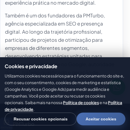
experiência prática no mercado digital.
Também é um dos fundadores da PMTurbo,
agência especializada em SEO e presença
digital. Ao longo da trajetória profissional,
participou de projetos de otimização para
empresas de diferentes segmentos,
desenvolvendo estratégias voltadas para
aumento de visibilidade no Google, autoridade
Cookies e privacidade
digital, tráfego qualificado e geração de
Utilizamos cookies necessários para o funcionamento do site e,
oportunidades através da busca orgânica.
com o seu consentimento, cookies de marketing e estatística
(Google Analytics e Google Ads) para medir audiência e
campanhas. Você pode aceitar ou recusar os cookies
opcionais. Saiba mais na nossa
Política de cookies
e na
Política
de privacidade
.
Recusar cookies opcionais
Aceitar cookies
PMTurbo