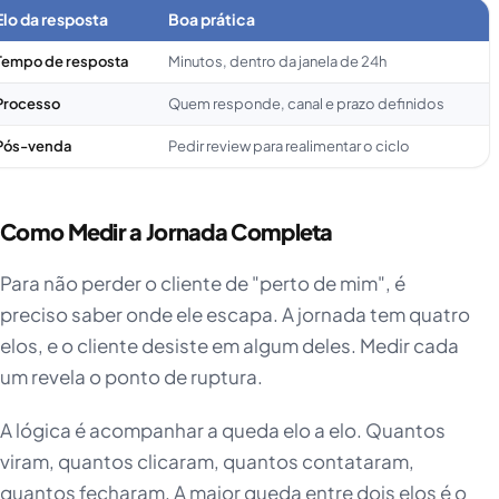
Elo da resposta
Boa prática
Tempo de resposta
Minutos, dentro da janela de 24h
Processo
Quem responde, canal e prazo definidos
Pós-venda
Pedir review para realimentar o ciclo
Como Medir a Jornada Completa
Para não perder o cliente de "perto de mim", é
preciso saber onde ele escapa. A jornada tem quatro
elos, e o cliente desiste em algum deles. Medir cada
um revela o ponto de ruptura.
A lógica é acompanhar a queda elo a elo. Quantos
viram, quantos clicaram, quantos contataram,
quantos fecharam. A maior queda entre dois elos é o