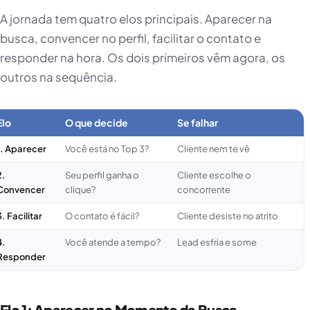
A jornada tem quatro elos principais. Aparecer na
busca, convencer no perfil, facilitar o contato e
responder na hora. Os dois primeiros vêm agora, os
outros na sequência.
Elo
O que decide
Se falhar
1. Aparecer
Você está no Top 3?
Cliente nem te vê
2.
Seu perfil ganha o
Cliente escolhe o
Convencer
clique?
concorrente
3. Facilitar
O contato é fácil?
Cliente desiste no atrito
4.
Você atende a tempo?
Lead esfria e some
Responder
Elo 1: Aparecer no Momento da Busca