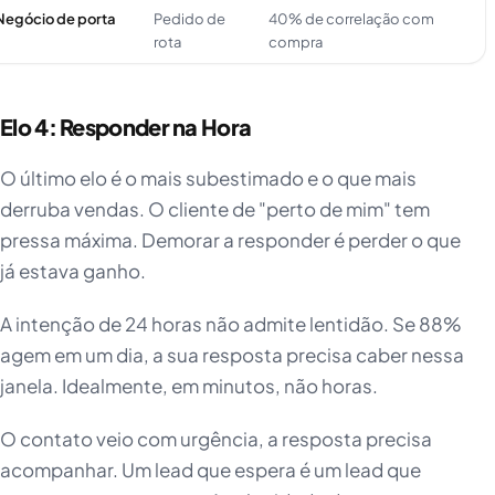
Negócio de porta
Pedido de
40% de correlação com
rota
compra
Elo 4: Responder na Hora
O último elo é o mais subestimado e o que mais
derruba vendas. O cliente de "perto de mim" tem
pressa máxima. Demorar a responder é perder o que
já estava ganho.
A intenção de 24 horas não admite lentidão. Se 88%
agem em um dia, a sua resposta precisa caber nessa
janela. Idealmente, em minutos, não horas.
O contato veio com urgência, a resposta precisa
acompanhar. Um lead que espera é um lead que