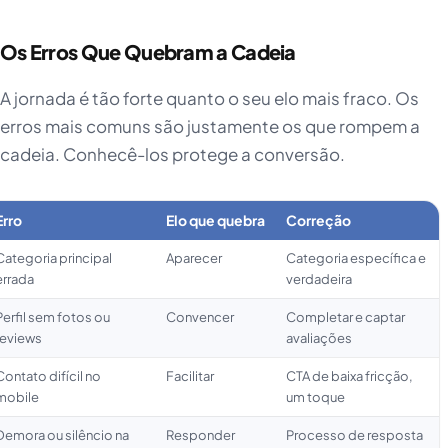
Os Erros Que Quebram a Cadeia
A jornada é tão forte quanto o seu elo mais fraco. Os
erros mais comuns são justamente os que rompem a
cadeia. Conhecê-los protege a conversão.
Erro
Elo que quebra
Correção
Categoria principal
Aparecer
Categoria específica e
errada
verdadeira
Perfil sem fotos ou
Convencer
Completar e captar
reviews
avaliações
Contato difícil no
Facilitar
CTA de baixa fricção,
mobile
um toque
Demora ou silêncio na
Responder
Processo de resposta