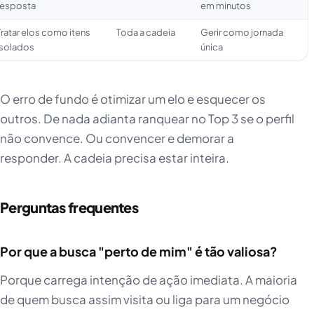
resposta
em minutos
Tratar elos como itens
Toda a cadeia
Gerir como jornada
isolados
única
O erro de fundo é otimizar um elo e esquecer os
outros. De nada adianta ranquear no Top 3 se o perfil
não convence. Ou convencer e demorar a
responder. A cadeia precisa estar inteira.
Perguntas frequentes
Por que a busca "perto de mim" é tão valiosa?
Porque carrega intenção de ação imediata. A maioria
de quem busca assim visita ou liga para um negócio