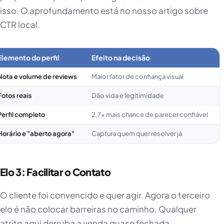
isso. O aprofundamento está no nosso artigo sobre
CTR local.
Elemento do perfil
Efeito na decisão
Nota e volume de reviews
Maior fator de confiança visual
Fotos reais
Dão vida e legitimidade
Perfil completo
2,7x mais chance de parecer confiável
Horário e "aberto agora"
Captura quem quer resolver já
Elo 3: Facilitar o Contato
O cliente foi convencido e quer agir. Agora o terceiro
elo é não colocar barreiras no caminho. Qualquer
atrito aqui derruba a venda quase fechada.