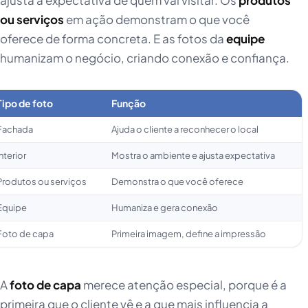
ajusta a expectativa de quem vai visitar. Os
produtos
ou serviços
em ação demonstram o que você
oferece de forma concreta. E as fotos da
equipe
humanizam o negócio, criando conexão e confiança.
Tipo de foto
Função
Fachada
Ajuda o cliente a reconhecer o local
Interior
Mostra o ambiente e ajusta expectativa
Produtos ou serviços
Demonstra o que você oferece
Equipe
Humaniza e gera conexão
Foto de capa
Primeira imagem, define a impressão
A
foto de capa
merece atenção especial, porque é a
primeira que o cliente vê e a que mais influencia a