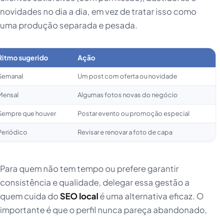
novidades no dia a dia, em vez de tratar isso como
uma produção separada e pesada.
Ritmo sugerido
Ação
Semanal
Um post com oferta ou novidade
Mensal
Algumas fotos novas do negócio
Sempre que houver
Postar evento ou promoção especial
Periódico
Revisar e renovar a foto de capa
Para quem não tem tempo ou prefere garantir
consistência e qualidade, delegar essa gestão a
quem cuida do
SEO local
é uma alternativa eficaz. O
importante é que o perfil nunca pareça abandonado,