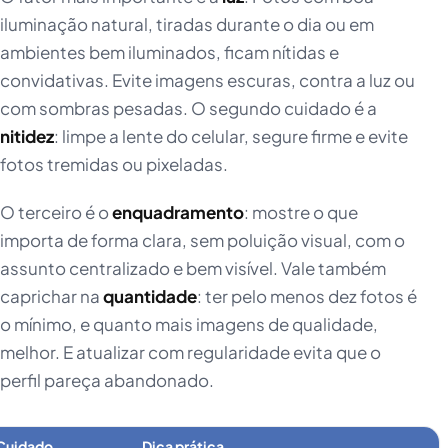
iluminação natural, tiradas durante o dia ou em
ambientes bem iluminados, ficam nítidas e
convidativas. Evite imagens escuras, contra a luz ou
com sombras pesadas. O segundo cuidado é a
nitidez
: limpe a lente do celular, segure firme e evite
fotos tremidas ou pixeladas.
O terceiro é o
enquadramento
: mostre o que
importa de forma clara, sem poluição visual, com o
assunto centralizado e bem visível. Vale também
caprichar na
quantidade
: ter pelo menos dez fotos é
o mínimo, e quanto mais imagens de qualidade,
melhor. E atualizar com regularidade evita que o
perfil pareça abandonado.
Cuidado
Dica prática