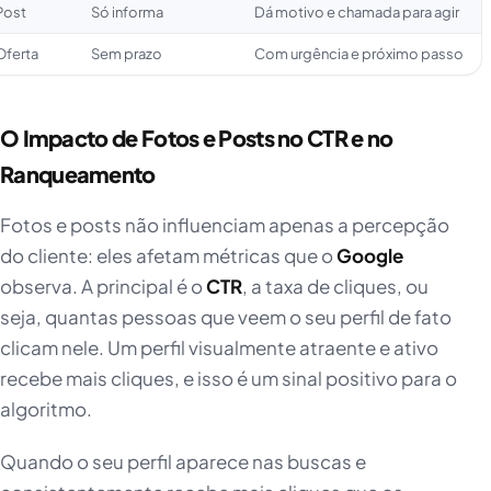
Post
Só informa
Dá motivo e chamada para agir
Oferta
Sem prazo
Com urgência e próximo passo
O Impacto de Fotos e Posts no CTR e no
Ranqueamento
Fotos e posts não influenciam apenas a percepção
do cliente: eles afetam métricas que o
Google
observa. A principal é o
CTR
, a taxa de cliques, ou
seja, quantas pessoas que veem o seu perfil de fato
clicam nele. Um perfil visualmente atraente e ativo
recebe mais cliques, e isso é um sinal positivo para o
algoritmo.
Quando o seu perfil aparece nas buscas e