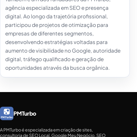
agência especializada em SEO e presença
digital. Ao longo da trajetória profissional,
participou de projetos de otimização para
empresas de diferentes segmentos,
desenvolvendo estratégias voltadas para
aumento de visibilidade no Google, autoridade
digital, tráfego qualificado e geração de
oportunidades através da busca orgânica.
PMTurbo
A PMTurbo é especializada em criação de sites,
consultoria de SEO Local, Google Meu Negócio, SEO