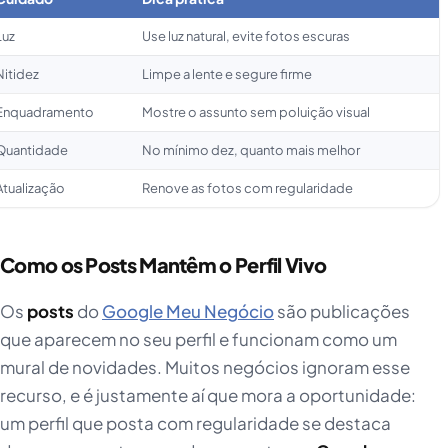
Luz
Use luz natural, evite fotos escuras
Nitidez
Limpe a lente e segure firme
Enquadramento
Mostre o assunto sem poluição visual
Quantidade
No mínimo dez, quanto mais melhor
Atualização
Renove as fotos com regularidade
Como os Posts Mantêm o Perfil Vivo
Os
posts
do
Google Meu Negócio
são publicações
que aparecem no seu perfil e funcionam como um
mural de novidades. Muitos negócios ignoram esse
recurso, e é justamente aí que mora a oportunidade:
um perfil que posta com regularidade se destaca