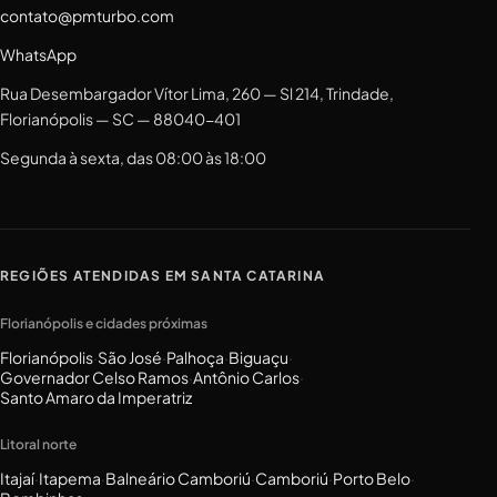
contato@pmturbo.com
WhatsApp
Rua Desembargador Vítor Lima, 260 — Sl 214, Trindade,
Florianópolis — SC — 88040-401
Segunda à sexta, das 08:00 às 18:00
REGIÕES ATENDIDAS EM SANTA CATARINA
Florianópolis e cidades próximas
Florianópolis
·
São José
·
Palhoça
·
Biguaçu
·
Governador Celso Ramos
·
Antônio Carlos
·
Santo Amaro da Imperatriz
Litoral norte
Itajaí
·
Itapema
·
Balneário Camboriú
·
Camboriú
·
Porto Belo
·