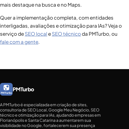
mais destaque na busca e no Maps.
Quer a implementação completa, com entidades
interligadas, avaliações e otimização para IAs? Veja o
serviço de
SEO local
e
SEO técnico
da PMTurbo, ou
fale com a gente
.
PMTurbo
A PMTurbo é especializada em criação de sites,
consultoria de SEO Local, Google Meu Negócio, SEO
técnico e otimização para IAs, ajudando empresas em
Florianópolis e Santa Catarina a aumentarem sua
visibilidade no Google, fortalecerem sua presença