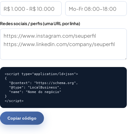
Redes sociais / perfis (uma URL por linha)
<script type="application/ld+json">

{

  "@context": "https://schema.org",

  "@type": "LocalBusiness",

  "name": "Nome do negócio"

}

</script>
Copiar código