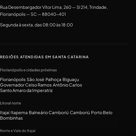
Rua Desembargador Vítor Lima, 260 — Sl 214, Trindade,
Florianópolis — SC — 88040-401
Segunda à sexta, das 08:00 às 18:00
REGIÕES ATENDIDAS EM SANTA CATARINA
Florianópolis e cidades próximas
Florianópolis
·
São José
·
Palhoça
·
Biguaçu
·
Governador Celso Ramos
·
Antônio Carlos
·
Santo Amaro da Imperatriz
Litoral norte
Itajaí
·
Itapema
·
Balneário Camboriú
·
Camboriú
·
Porto Belo
·
Bombinhas
Norte e Vale do Itajaí