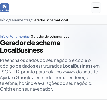
Início
Ferramentas
Gerador Schema Local
Início
›
Ferramentas
›
Gerador de schema local
Gerador de schema
LocalBusiness
Preencha os dados do seu negócio e copie o
código de dados estruturados
LocalBusiness
em
JSON-LD, pronto para colar no
do seu site.
<head>
Ajuda o Google a entender nome, endereço,
telefone, horário e avaliações do seu negócio.
Grátis e no seu navegador.