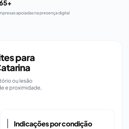
165+
mpresas apoiadas na presença digital
ites para
Catarina
ório ou lesão
de e proximidade,
Indicações por condição