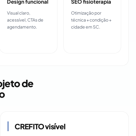
Design funcional
SEO fisioterapia
Visual claro,
Otimização por
acessível, CTAs de
técnica + condição +
agendamento.
cidade em SC.
ojeto de
o
CREFITO visível