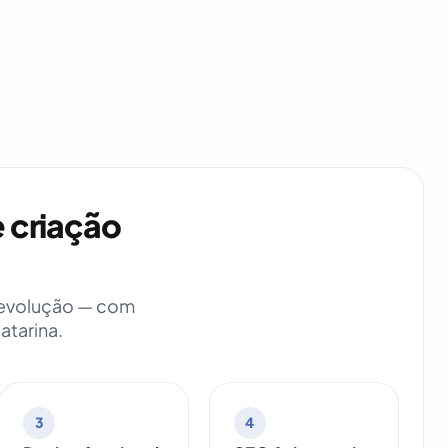
 criação
m evolução — com
atarina.
3
4