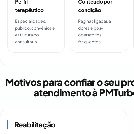
Perfil
Conteúdo por
terapêutico
condição
Especialidades,
Páginas ligadas a
público, convênios e
dores e pós-
estrutura do
operatórios
consultório.
frequentes.
Motivos para confiar o seu pr
atendimento à PMTurb
Reabilitação