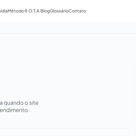
ídia
Método R.O.T.A.
Blog
Glossário
Contato
a quando o site
atendimento