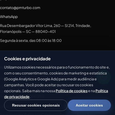
contato@pmturbo.com
WhatsApp
Rua Desembargador Vítor Lima, 260 — Sl 214, Trindade,
Florianópolis — SC — 88040-401
Segunda à sexta, das 08:00 às 18:00
Cookies e privacidade
Utilizamos cookies necessários para o funcionamento do site e,
REGIÕES ATENDIDAS EM SANTA CATARINA
com o seu consentimento, cookies de marketing e estatística
(Google Analytics e Google Ads) para medir audiência e
Florianópolis e cidades próximas
campanhas. Você pode aceitar ou recusar os cookies
Florianópolis
·
São José
·
Palhoça
·
Biguaçu
·
opcionais. Saiba mais na nossa
Política de cookies
e na
Política
Governador Celso Ramos
·
Antônio Carlos
·
Santo Amaro da Imperatriz
de privacidade
.
Recusar cookies opcionais
Aceitar cookies
Litoral norte
Itajaí
·
Itapema
·
Balneário Camboriú
·
Camboriú
·
Porto Belo
·