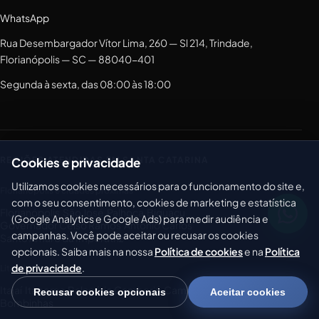
WhatsApp
Rua Desembargador Vítor Lima, 260 — Sl 214, Trindade,
Florianópolis — SC — 88040-401
Segunda à sexta, das 08:00 às 18:00
REGIÕES ATENDIDAS EM SANTA CATARINA
Cookies e privacidade
Utilizamos cookies necessários para o funcionamento do site e,
Florianópolis e cidades próximas
com o seu consentimento, cookies de marketing e estatística
Florianópolis
·
São José
·
Palhoça
·
Biguaçu
·
(Google Analytics e Google Ads) para medir audiência e
Governador Celso Ramos
·
Antônio Carlos
·
campanhas. Você pode aceitar ou recusar os cookies
Santo Amaro da Imperatriz
opcionais. Saiba mais na nossa
Política de cookies
e na
Política
de privacidade
.
Litoral norte
Itajaí
·
Itapema
·
Balneário Camboriú
·
Camboriú
·
Porto Belo
·
Recusar cookies opcionais
Aceitar cookies
Bombinhas