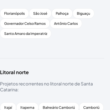
Florianópolis
São José
Palhoça
Biguaçu
Governador Celso Ramos
Antônio Carlos
Santo Amaro da Imperatriz
Litoral norte
Projetos recorrentes no litoral norte de Santa
Catarina:
Itajaí
Itapema
Balneário Camboriú
Camboriú