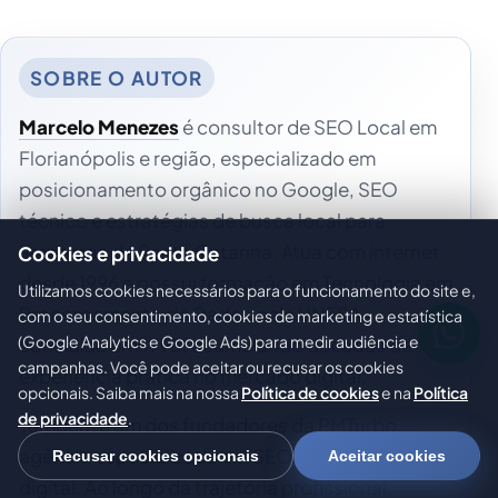
Marcelo Menezes
é consultor de SEO Local em
Florianópolis e região, especializado em
posicionamento orgânico no Google, SEO
técnico e estratégias de busca local para
empresas de Santa Catarina. Atua com internet
Cookies e privacidade
desde 1996 e possui formação em Tecnologia em
Utilizamos cookies necessários para o funcionamento do site e,
Processamento de Dados pela UNESA,
com o seu consentimento, cookies de marketing e estatística
(Google Analytics e Google Ads) para medir audiência e
concluída em 1998, acumulando décadas de
campanhas. Você pode aceitar ou recusar os cookies
experiência prática no mercado digital.
opcionais. Saiba mais na nossa
Política de cookies
e na
Política
de privacidade
.
Também é um dos fundadores da PMTurbo,
agência especializada em SEO e presença
Recusar cookies opcionais
Aceitar cookies
digital. Ao longo da trajetória profissional,