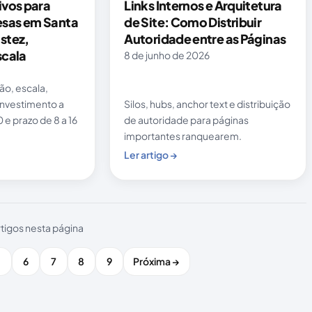
ivos para
Links Internos e Arquitetura
sas em Santa
de Site: Como Distribuir
stez,
Autoridade entre as Páginas
scala
8 de junho de 2026
ão, escala,
Silos, hubs, anchor text e distribuição
investimento a
de autoridade para páginas
 e prazo de 8 a 16
importantes ranquearem.
Ler artigo →
rtigos nesta página
5
6
7
8
9
Próxima →