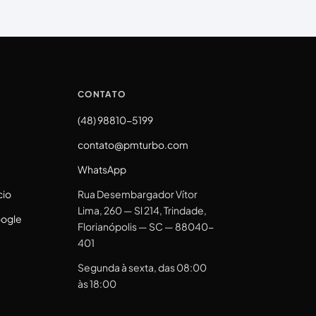
CONTATO
(48) 98810-5199
contato@pmturbo.com
WhatsApp
cio
Rua Desembargador Vítor
Lima, 260 — Sl 214, Trindade,
oogle
Florianópolis — SC — 88040-
401
Segunda à sexta, das 08:00
às 18:00