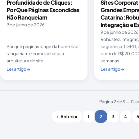
Profundidade de Cliques:
Sites Corporat
Por Que Páginas Escondidas
Grandes Empre
Não Ranqueiam
Catarina: Robu
Integração e E
9 de junho de 2026
9 de junho de 2026
Robustez, integraç
Por que páginas longe da home não
segurança, LGPD, 
ranqueiam e como achatar a
partir de R$ 20.000
arquitetura do site.
semanas.
Ler artigo →
Ler artigo →
Página 2 de 9 — 12 a
← Anterior
1
2
3
4