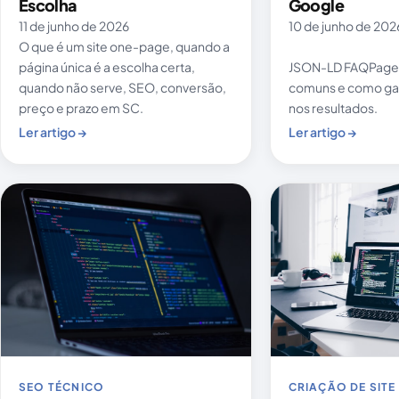
Escolha
Google
11 de junho de 2026
10 de junho de 202
O que é um site one-page, quando a
página única é a escolha certa,
JSON-LD FAQPage, 
quando não serve, SEO, conversão,
comuns e como ga
preço e prazo em SC.
nos resultados.
Ler artigo →
Ler artigo →
SEO TÉCNICO
CRIAÇÃO DE SITE