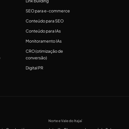
Link building
SEO para e-commerce
Conteúdo para SEO
Conteúdo para IAs
Monitoramento IAs
CRO (otimização de
e
conversão)
Digital PR
Norte e Vale do Itajaí