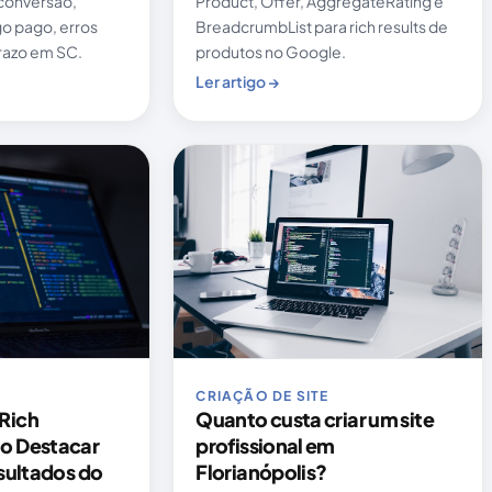
 conversão,
Product, Offer, AggregateRating e
o pago, erros
BreadcrumbList para rich results de
razo em SC.
produtos no Google.
Ler artigo →
CRIAÇÃO DE SITE
Rich
Quanto custa criar um site
o Destacar
profissional em
esultados do
Florianópolis?