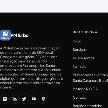
INSTITUCIONAL
PMTurbo
Início
A PMTurbo é especializada em criação
Serviços
de sites, consultoria de SEO Local,
Google Meu Negócio, SEO técnico e
Quem somos
otimização para IAs, ajudando
empresas em Florianópolis e Santa
Na mídia
Catarina a aumentarem sua visibilidade
no Google, fortalecerem sua presença
PMTurbo nos eventos 
digital, gerarem mais tráfego orgânico e
Santa Catarina e Brasil
conquistarem mais clientes através da
internet.
Método R.O.T.A.
Contato
Regiões atendidas