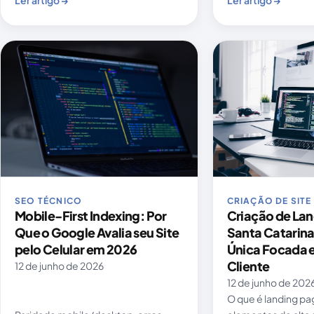
Ler artigo →
Ler artigo →
SEO TÉCNICO
CRIAÇÃO DE SITE
Mobile-First Indexing: Por
Criação de La
Que o Google Avalia seu Site
Santa Catarina
pelo Celular em 2026
Única Focada 
Cliente
12 de junho de 2026
12 de junho de 202
O que é landing pa