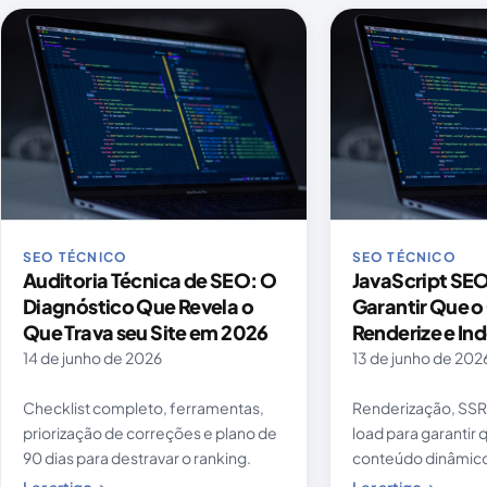
Artigos publicados
SEO TÉCNICO
SEO TÉCNICO
Auditoria Técnica de SEO: O
JavaScript SE
Diagnóstico Que Revela o
Garantir Que o
Que Trava seu Site em 2026
Renderize e Ind
14 de junho de 2026
13 de junho de 202
Checklist completo, ferramentas,
Renderização, SSR,
priorização de correções e plano de
load para garantir 
90 dias para destravar o ranking.
conteúdo dinâmic