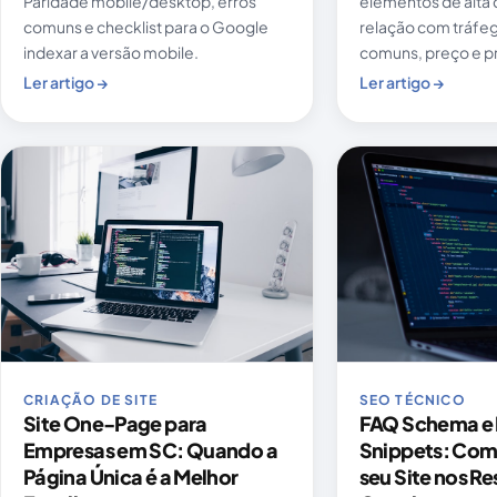
Paridade mobile/desktop, erros
elementos de alta
comuns e checklist para o Google
relação com tráfeg
indexar a versão mobile.
comuns, preço e p
Ler artigo →
Ler artigo →
CRIAÇÃO DE SITE
SEO TÉCNICO
Site One-Page para
FAQ Schema e 
Empresas em SC: Quando a
Snippets: Com
Página Única é a Melhor
seu Site nos R