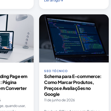
Ler artigo →
SEO TÉCNICO
nding Page em
Schema para E-commerce:
: Página
Como Marcar Produtos,
em Converter
Preços e Avaliações no
Google
6
11 de junho de 2026
ge, quando usar,