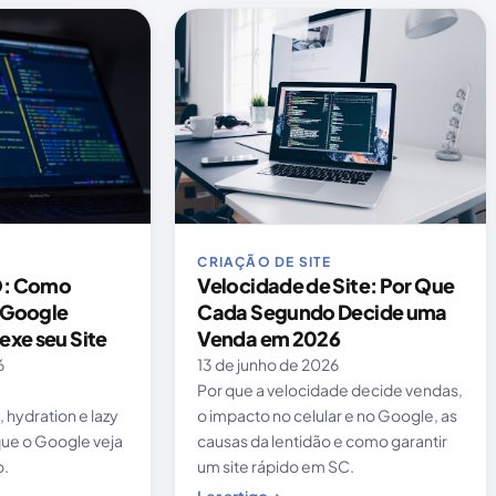
CRIAÇÃO DE SITE
O: Como
Velocidade de Site: Por Que
 Google
Cada Segundo Decide uma
exe seu Site
Venda em 2026
6
13 de junho de 2026
Por que a velocidade decide vendas,
 hydration e lazy
o impacto no celular e no Google, as
que o Google veja
causas da lentidão e como garantir
o.
um site rápido em SC.