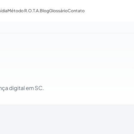
ídia
Método R.O.T.A.
Blog
Glossário
Contato
nça digital em SC.